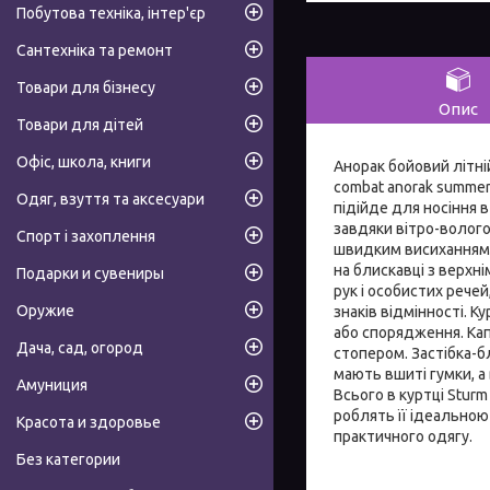
Побутова техніка, інтер'єр
Сантехніка та ремонт
Товари для бізнесу
Опис
Товари для дітей
Офіс, школа, книги
Анорак бойовий літні
combat anorak summe
Одяг, взуття та аксесуари
підійде для носіння 
завдяки вітро-волого
Спорт і захоплення
швидким висиханням. 
на блискавці з верхн
Подарки и сувениры
рук і особистих рече
Оружие
знаків відмінності. 
або спорядження. Кап
Дача, сад, огород
стопером. Застібка-б
мають вшиті гумки, а 
Амуниция
Всього в куртці Sturm
роблять її ідеальною
Красота и здоровье
практичного одягу.
Без категории