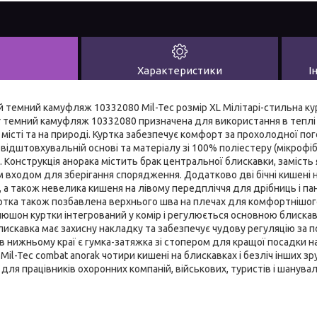
Характеристики
І
й темний камуфляж 10332080 Mil-Tec розмір XL Мілітарі-стильна кур
r темний камуфляж 10332080 призначена для використання в теплі 
в місті та на природі. Куртка забезпечує комфорт за прохолодної по
відштовхувальній основі та матеріалу зі 100% поліестеру (мікрофіб
Конструкція анорака містить брак центральної блискавки, замість 
ім входом для зберігання спорядження. Додатково дві бічні кишені
й, а також невелика кишеня на лівому передпліччя для дрібниць і п
Куртка також позбавлена верхнього шва на плечах для комфортнішо
юшон куртки інтегрований у комір і регулюється основною блиска
лискавка має захисну накладку та забезпечує чудову регуляцію за
в нижньому краї є гумка-затяжка зі стопером для кращої посадки на 
 Mil-Tec combat anorak чотири кишені на блискавках і безліч інших з
 для працівників охоронних компаній, військових, туристів і шанув