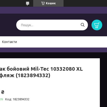
Кошик
Контакти
ак бойовий Mil-Tec 10332080 XL
фляж (1823894332)
 ₴
ті
Код:
1823894332