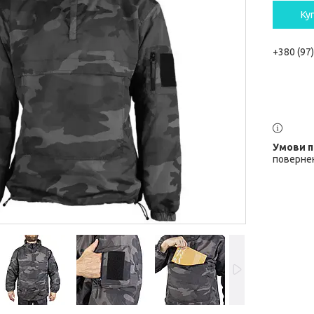
Ку
+380 (97
повернен