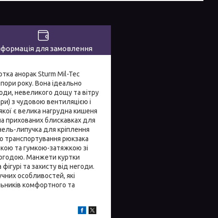
нформація для замовлення
тка анорак Sturm Mil-Tec
пори року. Вона ідеально
годи, невеликого дощу та вітру
ри) з чудовою вентиляцією і
якої є велика нагрудна кишеня
 на прихованих блискавках для
анель-липучка для кріплення
го транспортування рюкзака
вкою та гумкою-затяжкою зі
 погодою. Манжети куртки
фігурі та захисту від негоди.
ручних особливостей, які
альників комфортного та