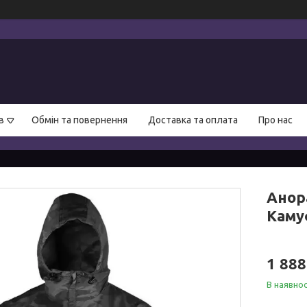
в
Обмін та повернення
Доставка та оплата
Про нас
Анор
Каму
1 888
В наявнос