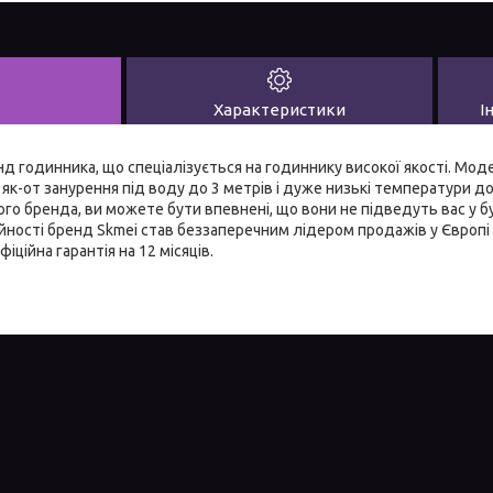
Характеристики
І
д годинника, що спеціалізується на годиннику високої якості. Мод
як-от занурення під воду до 3 метрів і дуже низькі температури до 
го бренда, ви можете бути впевнені, що вони не підведуть вас у 
ійності бренд Skmei став беззаперечним лідером продажів у Європі й
ційна гарантія на 12 місяців.