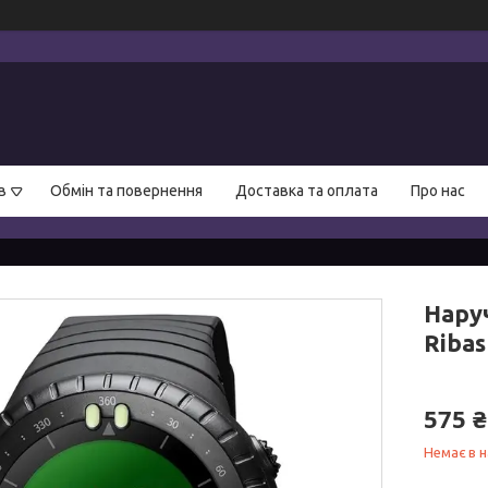
в
Обмін та повернення
Доставка та оплата
Про нас
Нару
Ribas
575 ₴
Немає в н