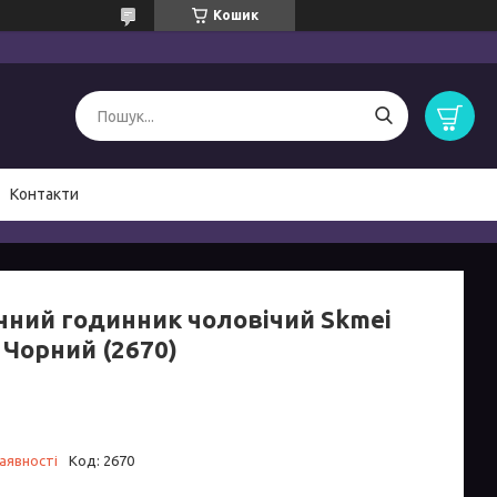
Кошик
Контакти
чний годинник чоловічий Skmei
 Чорний (2670)
аявності
Код:
2670