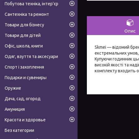
Побутова техніка, інтер'єр
Сантехніка та ремонт
Товари для бізнесу
Опис
Товари для дітей
Офіс, школа, книги
Skmei — відомий брен
екстремальних умов, 
Одяг, взуття та аксесуари
Купуючи годинник цьо
високій якості та над
Спорт і захоплення
комплекту входить офі
Подарки и сувениры
Оружие
Дача, сад, огород
Амуниция
Красота и здоровье
Без категории