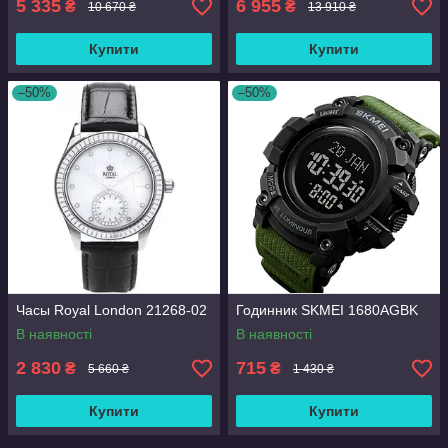
5 335
6 955
₴
₴
10 670 ₴
13 910 ₴
Купити
Купити
–50%
–50%
Часы Royal London 21268-02
Годинник SKMEI 1680AGBK
В наявності
В наявності
2 830
715
₴
₴
5 660 ₴
1 430 ₴
Купити
Купити