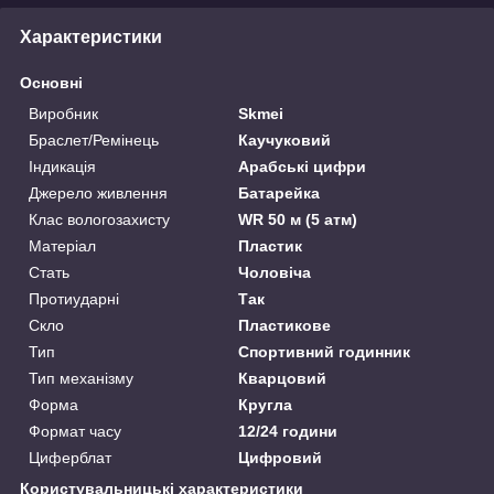
Характеристики
Основні
Виробник
Skmei
Браслет/Ремінець
Каучуковий
Індикація
Арабські цифри
Джерело живлення
Батарейка
Клас вологозахисту
WR 50 м (5 атм)
Матеріал
Пластик
Стать
Чоловіча
Протиударні
Так
Скло
Пластикове
Тип
Спортивний годинник
Тип механізму
Кварцовий
Форма
Кругла
Формат часу
12/24 години
Циферблат
Цифровий
Користувальницькі характеристики