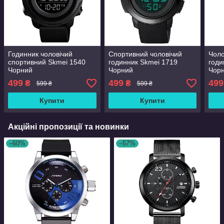
Годинник чоловічий
Спортивний чоловічий
Чоло
спортивний Skmei 1540
годинник Skmei 1719
годи
Чорний
Чорний
Чор
499
499
499
₴
₴
599 ₴
599 ₴
Купити
Купити
Акційні пропозиції та новинки
–60%
–57%