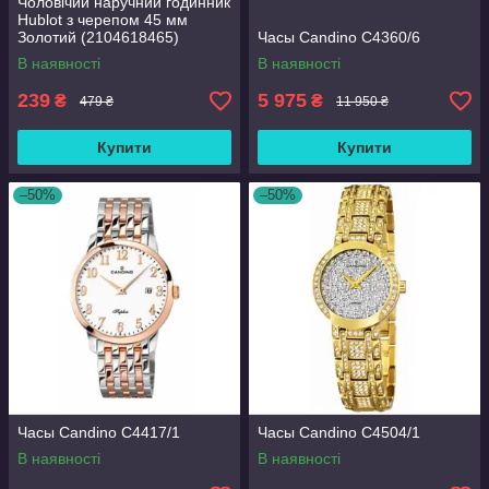
Чоловічий наручний годинник
Hublot з черепом 45 мм
Золотий (2104618465)
Часы Candino C4360/6
В наявності
В наявності
239
5 975
₴
₴
479 ₴
11 950 ₴
Купити
Купити
–50%
–50%
Часы Candino C4417/1
Часы Candino C4504/1
В наявності
В наявності