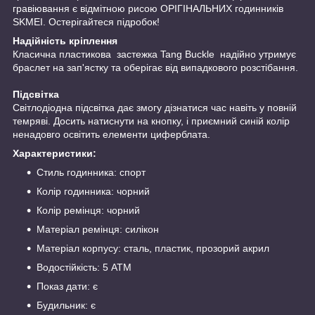
гравіювання є відмітною рисою ОРІГІНАЛЬНИХ годинників
SKMEI. Остерігайтеся підробок!
Надійність кріплення
Класична пластикова застежка Tang Buckle надійно утримує
браслет на зап'ястку та оберігає від випадкового розстібання.
Підсвітка
Світлодіодна підсвітка дає змогу дізнатися час навіть у повній
темряві. Досить натиснути на кнопку, і приємний синій колір
ненадовго освітить елементи циферблата.
Характеристики:
Стиль годинника: спорт
Колір годинника: чорний
Колір ремінця: чорний
Матеріал ремінця: силікон
Матеріал корпусу: сталь, пластик, прозорий акрил
Водостійкість: 5 АТМ
Показ дати: є
Будильник: є