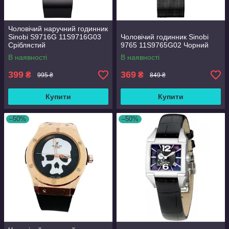
Чоловічий наручний годинник
Sinobi S9716G 11S9716G03
Чоловічий годинник Sinobi
Сріблястий
9765 11S9765G02 Чорний
В наявності
В наявності
399
369
₴
₴
995 ₴
849 ₴
Купити
Купити
–50%
–50%