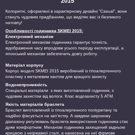
2015
Колоритні, оформлені в характерному дизайні "Casual", вони
стануть чудовим придбанням, що виділяє вас із безликого
натовпу!
Особливості годинника SKMEI 2015:
Електронний механізм
Електронний механізм годинника гарантує точність
відображення часу впродовж усього періоду експлуатації, а
японський механізм забезпечить довгу роботу.
Матеріал корпусу
Корпус моделі SKMEI 2015 вироблений із гіпоалергенного
пластику з металевим кантом для кращого захисту.
Водонепроникність
Спеціальні матеріали з яких виготовлений годинник, є
чудовим захистом від вологи. Клас водозахисту 5 АТМ.
Якість матеріалів браслета
Браслет виготовлений із гіпоалергенного поліуретану та
надійно фіксується на зап'ястку. А завдяки широкому
діапазону регулювань браслета використання годинника стає
дуже комфортним. Механізм годинника захищений задньою
кришкою з неіржавкої сталі, а нанесена на неї фірмове