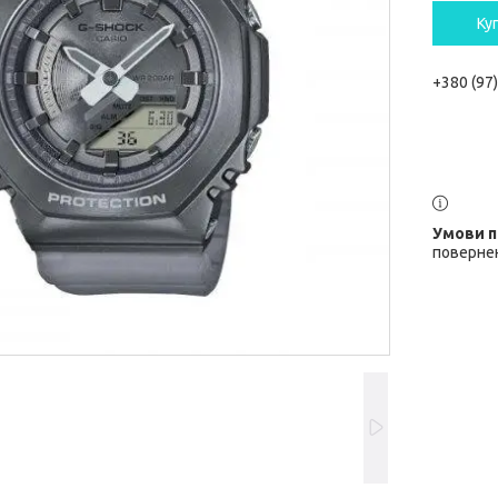
Ку
+380 (97
повернен