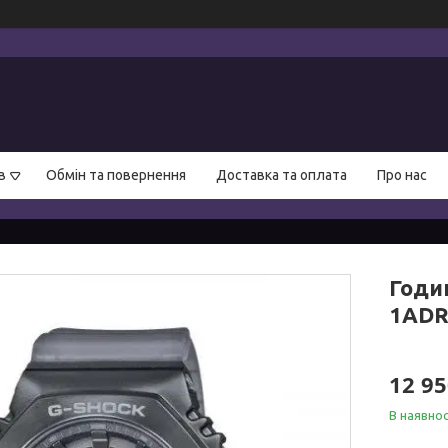
в
Обмін та повернення
Доставка та оплата
Про нас
Годи
1AD
12 95
В наявнос