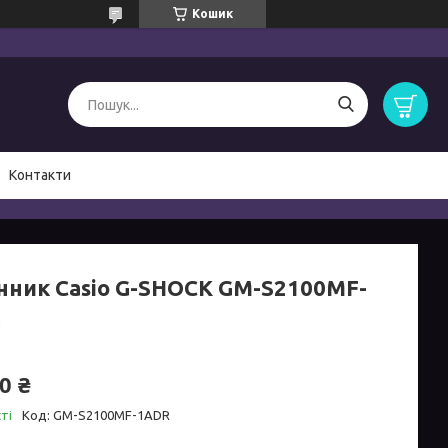
Кошик
Контакти
нник Casio G-SHOCK GM-S2100MF-
R
0 ₴
ті
Код:
GM-S2100MF-1ADR