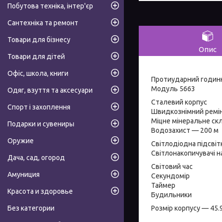
Побутова техніка, інтер'єр
Сантехніка та ремонт
Товари для бізнесу
Опис
Товари для дітей
Офіс, школа, книги
Протиударний годин
Модуль 5663
Одяг, взуття та аксесуари
Сталевий корпус
Спорт і захоплення
Швидкознімний ремін
Міцне мінеральне ск
Подарки и сувениры
Водозахист — 200 м
Оружие
Світлодіодна підсвіт
Світлонакопичувачі н
Дача, сад, огород
Світовий час
Амуниция
Секундомір
Таймер
Красота и здоровье
Будильники
Розмір корпусу — 45
Без категории