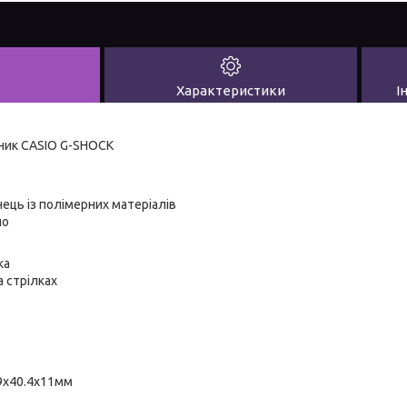
Характеристики
І
ник CASIO G-SHOCK
ець із полімерних матеріалів
ло
ка
а стрілках
.9х40.4х11мм