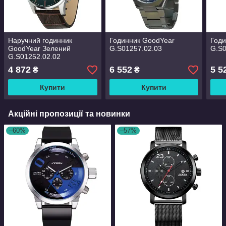
Наручний годинник
Годинник GoodYear
Годи
GoodYear Зелений
G.S01257.02.03
G.S0
G.S01252.02.02
4 872
6 552
5 5
₴
₴
Купити
Купити
Акційні пропозиції та новинки
–60%
–57%