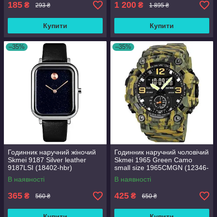
185
1 200
₴
₴
293 ₴
1 895 ₴
Купити
Купити
–35%
–35%
Годинник наручний жіночий
Годинник наручний чоловічий
Skmei 9187 Silver leather
Skmei 1965 Green Camo
9187LSI (18402-hbr)
small size 1965CMGN (12346-
hbr)
В наявності
В наявності
365
425
₴
₴
560 ₴
650 ₴
Купити
Купити