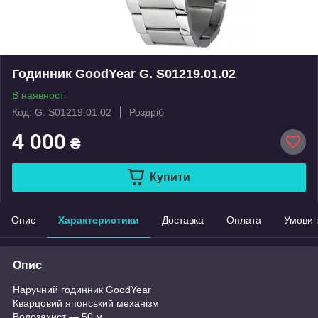
Годинник GoodYear G. S01219.01.02
В наявності
Код: G. S01219.01.02
Роздріб
4 000
₴
Купити
Опис
Характеристики
Доставка
Оплата
Умови 
Опис
Наручний годинник GoodYear
Кварцовий японський механізм
Водозахист — 50 м