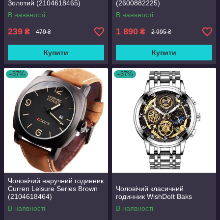
Золотий (2104618465)
(2600882225)
В наявності
В наявності
239
1 890
₴
₴
479 ₴
2 995 ₴
Купити
Купити
–37%
–37%
Чоловічий наручний годинник
Curren Leisure Series Brown
Чоловічий класичний
(2104618464)
годинник WishDoIt Baks
В наявності
В наявності