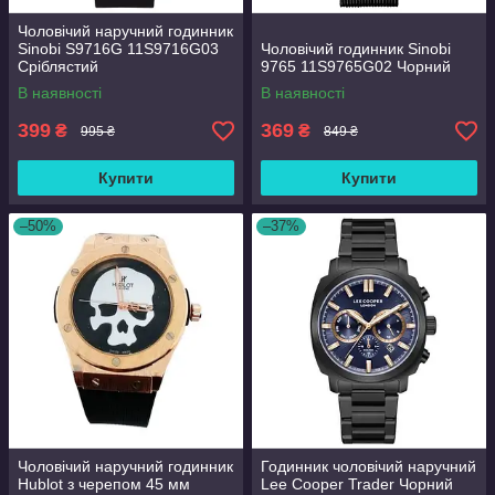
Чоловічий наручний годинник
Sinobi S9716G 11S9716G03
Чоловічий годинник Sinobi
Сріблястий
9765 11S9765G02 Чорний
В наявності
В наявності
399
369
₴
₴
995 ₴
849 ₴
Купити
Купити
–50%
–37%
Чоловічий наручний годинник
Годинник чоловічий наручний
Hublot з черепом 45 мм
Lee Cooper Trader Чорний