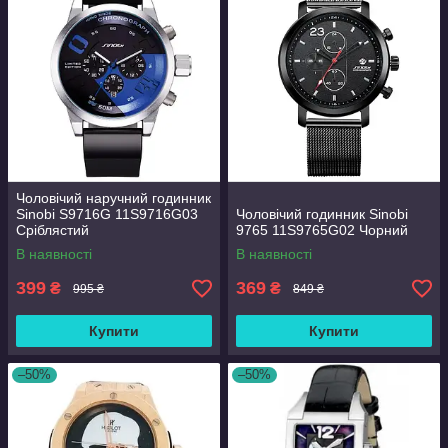
Чоловічий наручний годинник
Sinobi S9716G 11S9716G03
Чоловічий годинник Sinobi
Сріблястий
9765 11S9765G02 Чорний
В наявності
В наявності
399
369
₴
₴
995 ₴
849 ₴
Купити
Купити
–50%
–50%