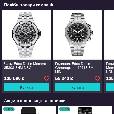
Подібні товари компанії
Часы Edox Delfin Mecano
Годинник Edox Delfin
Годи
85303 3NM NBG
Chronograph 10113 3M
Mec
NIN
NRN
105 090
55 340
105
₴
₴
Купити
Купити
Акційні пропозиції та новинки
–60%
–57%