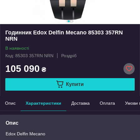
Годинник Edox Delfin Mecano 85303 357RN
NRN
В наявності
Код: 85303 357RN NRN
Роздріб
105 090
₴
Купити
Опис
Характеристики
Доставка
Оплата
Умови 
Опис
Edox Delfin Mecano