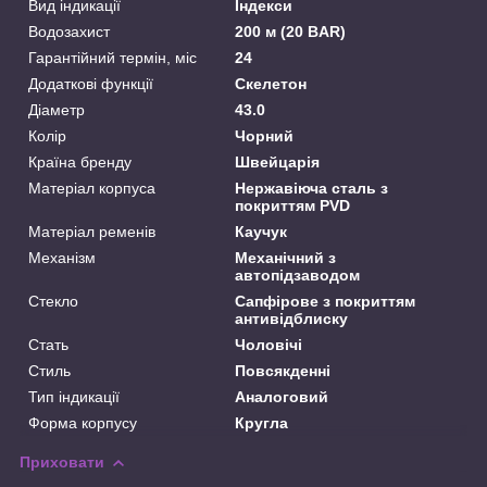
Вид індикації
Індекси
Водозахист
200 м (20 BAR)
Гарантійний термін, міс
24
Додаткові функції
Скелетон
Діаметр
43.0
Колір
Чорний
Країна бренду
Швейцарія
Матеріал корпуса
Нержавіюча сталь з
покриттям PVD
Матеріал ременів
Каучук
Механізм
Механічний з
автопідзаводом
Стекло
Сапфірове з покриттям
антивідблиску
Стать
Чоловічі
Стиль
Повсякденні
Тип індикації
Аналоговий
Форма корпусу
Кругла
Приховати