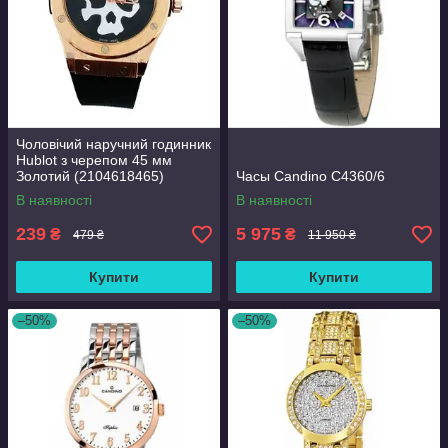
Чоловічий наручний годинник
Hublot з черепом 45 мм
Золотий (2104618465)
Часы Candino C4360/6
В наявності
В наявності
239
5 975
₴
₴
479 ₴
11 950 ₴
Купити
Купити
–50%
–50%