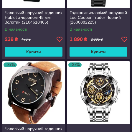
Чоловічий наручний годинник
Годинник чоловічий наручний
Hublot з черепом 45 мм
Lee Cooper Trader Чорний
Золотий (2104618465)
(2600882225)
В наявності
В наявності
239
1 890
₴
₴
479 ₴
2 995 ₴
Купити
Купити
–37%
–37%
Чоловічий наручний годинник