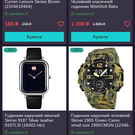
Curren Leisure Series Brown
Чоловічий класичний
(2104618464)
годинник WishDoIt Baks
В наявності
В наявності
185
1 200
₴
₴
293 ₴
1 895 ₴
Купити
Купити
–35%
–35%
Годинник наручний жіночий
Годинник наручний чоловічий
Skmei 9187 Silver leather
Skmei 1965 Green Camo
9187LSI (18402-hbr)
small size 1965CMGN (12346-
hbr)
В наявності
В наявності