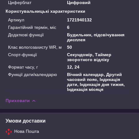
Циферблат
Цифровий
Користувальницькі характеристики
Артикул
1721940132
Гарантійний термін, міс
6
Додаткові функції
Будильник, підсвічування
дисплея
Клас вологозахисту WR, м
50
Спорт-функції
Секундомір, Таймер
зворотного відліку
Формат часу, г
12, 24
Функції дати/календарю
Вічний календар, Другий
часовий пояс, Індикація
дати, Індикація дня тижня,
Індикація місяця
Приховати
Умови доставки
Нова Пошта