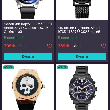
Чоловічий наручний годинник
Sinobi S9716G 11S9716G03
Чоловічий годинник Sinobi
Сріблястий
9765 11S9765G02 Чорний
В наявності
В наявності
399
369
₴
₴
995 ₴
849 ₴
Купити
Купити
–50%
–37%