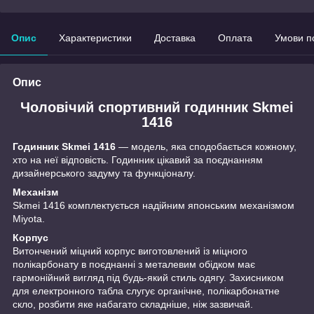
Опис
Характеристики
Доставка
Оплата
Умови п
Опис
Чоловічий спортивний годинник Skmei
1416
Годинник Skmei 1416
— модель, яка сподобається кожному,
хто на неї відповість. Годинник цікавий за поєднанням
дизайнерського задуму та функціоналу.
Механізм
Skmei 1416 комплектується надійним японським механізмом
Miyota.
Корпус
Витончений міцний корпус виготовлений із міцного
полікарбонату в поєднанні з металевим обідком має
гармонійний вигляд під будь-який стиль одягу. Захисником
для електронного табла слугує органічне, полікарбонатне
скло, розбити яке набагато складніше, ніж зазвичай.