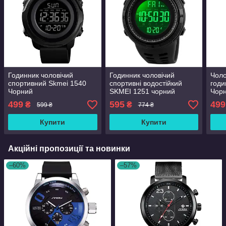
Годинник чоловічий
Годинник чоловічий
Чоло
спортивний Skmei 1540
спортивні водостійкий
годи
Чорний
SKMEI 1251 чорний
Чор
(IBW344BO)
499
595
499
₴
₴
599 ₴
774 ₴
Купити
Купити
Акційні пропозиції та новинки
–60%
–57%