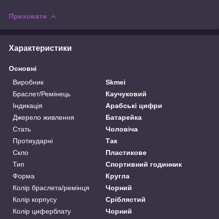
Приховати
Характеристики
Основні
Виробник
Skmei
Браслет/Ремінець
Каучуковий
Індикація
Арабські цифри
Джерело живлення
Батарейка
Стать
Чоловіча
Протиударні
Так
Скло
Пластикове
Тип
Спортивний годинник
Форма
Кругла
Колір браслета/ремінця
Чорний
Колір корпусу
Сріблястий
Колір циферблату
Чорний