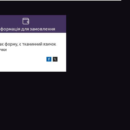
нформація для замовлення
ає форму, є тканинний язичок
учки