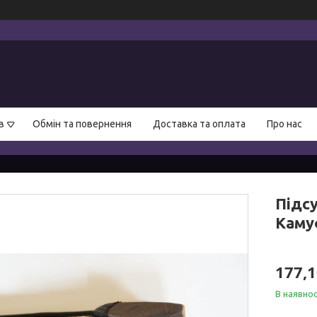
в
Обмін та повернення
Доставка та оплата
Про нас
Підс
Каму
177,1
В наявнос