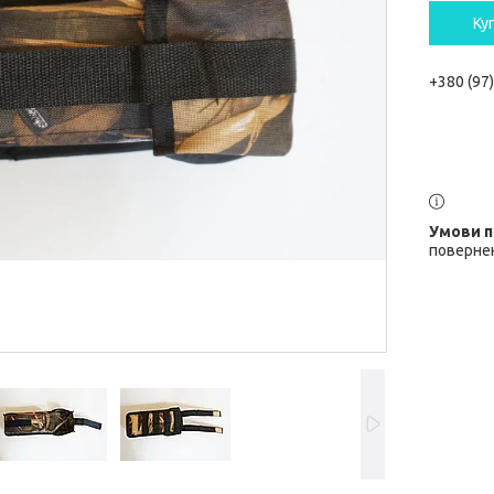
Ку
+380 (97
повернен