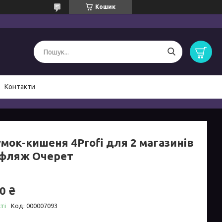
Кошик
Контакти
умок-кишеня 4Profi для 2 магазинів
фляж Очерет
0 ₴
ті
Код:
000007093