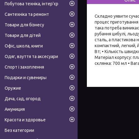
Побутова техніка, інтер'єр
Сантехніка та ремонт
Складно уявити сучас
процес приготування 
Товари для бізнесу
така потреба виникає
рубання цибулі, льоду
Товари для дітей
сталь, а пластикова 
компактний, легкий, й
Офіс, школа, книги
Вт; • Кількість швидко
Одяг, взуття та аксесуари
Матеріал корпусу: пл
склянка: 700 мл • Вага:
Спорт і захоплення
Подарки и сувениры
Оружие
Дача, сад, огород
Амуниция
Красота и здоровье
Без категории