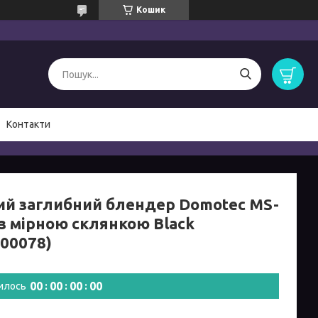
Кошик
Контакти
ий заглибний блендер Domotec MS-
 з мірною склянкою Black
_00078)
0
0
0
0
0
0
0
0
илось