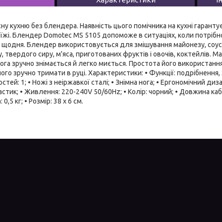
ну кухню без блендера. Наявність цього помічника на кухні гарант
їжі. Блендер Domotec MS 5105 допоможе в ситуаціях, коли потрібно
 щодня. Блендер використовується для змішування майонезу, соусі
, твердого сиру, м'яса, приготованих фруктів і овочів, коктейлів. 
нога зручно знімається й легко миється. Простота його використання
ого зручно тримати в руці. Характеристики: • Функції: подрібнення,
стей: 1; • Ножі з неіржавкої сталі; • Знімна нога; • Ергономічний диз
астик; • Живлення: 220-240V 50/60Hz; • Колір: чорний; • Довжина к
 0,5 кг; • Розмір: 38 x 6 см.