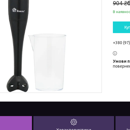
904 ₴
В наявнос
Ку
+380 (97
повернен
Характеристики
І