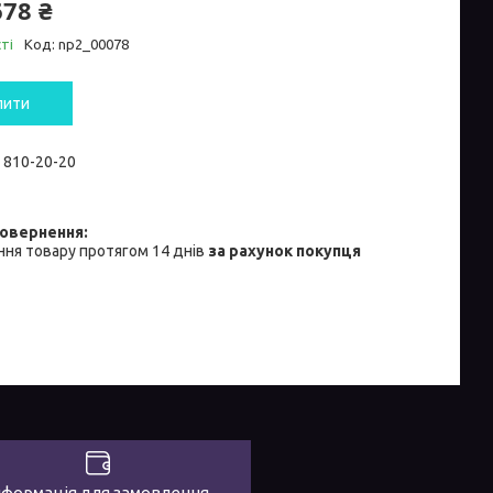
678 ₴
ті
Код:
np2_00078
пити
) 810-20-20
ня товару протягом 14 днів
за рахунок покупця
нформація для замовлення