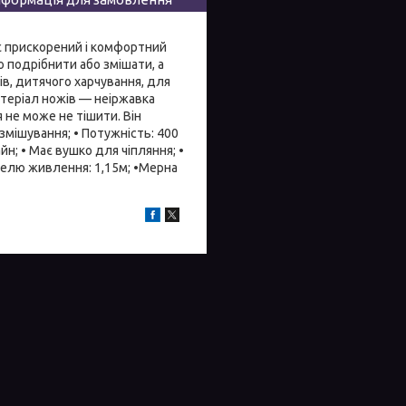
ує прискорений і комфортний
 подрібнити або змішати, а
в, дитячого харчування, для
Матеріал ножів — неіржавка
 не може не тішити. Він
 змішування; • Потужність: 400
айн; • Має вушко для чіпляння; •
абелю живлення: 1,15м; •Мерна