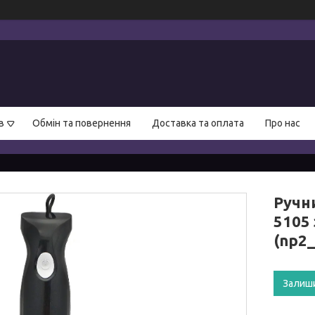
в
Обмін та повернення
Доставка та оплата
Про нас
Ручн
5105
(np2
Залиш