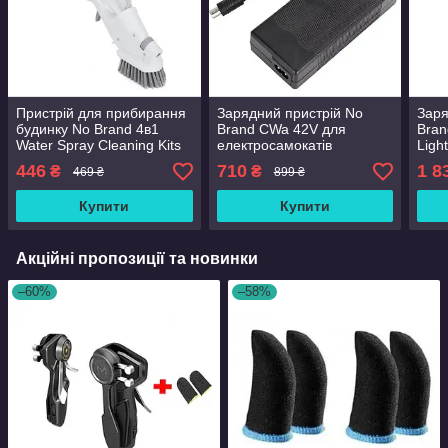
Пристрій для прибирання
Зарядний пристрій No
Заря
будинку No Brand 4в1
Brand CWa 42V для
Bra
Water Spray Cleaning Kits
електросамокатів
Ligh
Білий (2087381056)
(L13050572) Black
(288
446
710
1 8
₴
₴
469 ₴
899 ₴
Купити
Купити
Акційні пропозиції та новинки
–60%
–58%