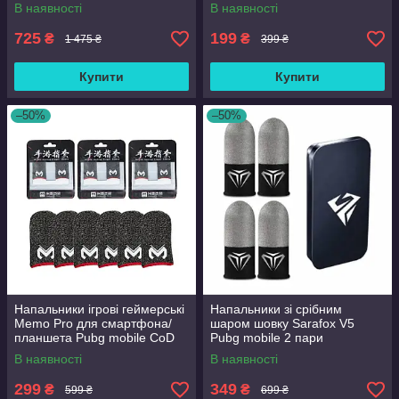
P5V Світло-сірий
MEMO FS02
В наявності
В наявності
725
199
₴
₴
1 475 ₴
399 ₴
Купити
Купити
–50%
–50%
Напальники ігрові геймерські
Напальники зі срібним
Memo Pro для смартфона/
шаром шовку Sarafox V5
планшета Pubg mobile CoD
Pubg mobile 2 пари
free fire 3 пари
В наявності
В наявності
299
349
₴
₴
599 ₴
699 ₴