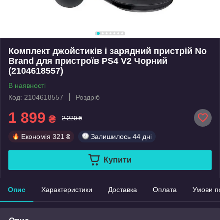
Комплект джойстиків і зарядний пристрій No
Brand для пристроїв PS4 V2 Чорний
(2104618557)
В наявності
Код: 2104618557
Роздріб
1 899
₴
2 220 ₴
Економія
321 ₴
Залишилось
44 дні
Купити
Опис
Характеристики
Доставка
Оплата
Умови п