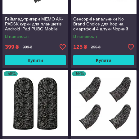
Геймпад-тригери MEMO AK-
Сенсорні напальники No
PAD6K курки для планшетів
Brand Choice для ігор на
Android iPad PUBG Mobile
смартфоні 4 штуки Чорний
Call Of Duty Stand OFF 2
В наявності
В наявності
Warface
399
125
₴
₴
999 ₴
299 ₴
Купити
Купити
–58%
–55%