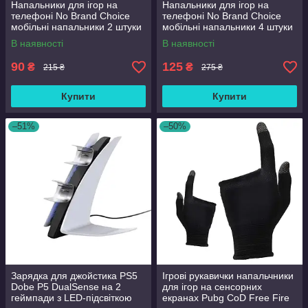
Напальники для ігор на
Напальники для ігор на
телефоні No Brand Choice
телефоні No Brand Choice
мобільні напальники 2 штуки
мобільні напальники 4 штуки
В наявності
В наявності
90
125
₴
₴
215 ₴
275 ₴
Купити
Купити
–51%
–50%
Зарядка для джойстика PS5
Ігрові рукавички напальчники
Dobe P5 DualSense на 2
для ігор на сенсорних
геймпади з LED-підсвіткою
екранах Pubg CoD Free Fire