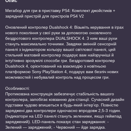
Опис
Мегабор для гри в приставку PS4: Комплект джойстиків +
зарядний пристрій для пристроїв PS4 V2
Оновлений контролер Dualshock 4: Візьміть керування в іграх
нового покоління у свої руки за допомогою оновленого
бездротового контролера DUALSHOCK 4. З ним ваші рухи
стануть максимально точними. Завдяки змінній сенсорній
панелі з індикатором кольору вашої світлової панелі, цей
стильний матовий контролер подарує вам найзручніші й
інтуїтивно зрозумілі способи гри. Бездротовий контролер
Dualshock 4, орієнтований на взаємодію з новітньою
платформою Sony PlayStation 4, подарує вам безліч нових
можливостей і небувалий контроль над процесом гри.
Особливості:
Протиковзна конструкція забезпечує стабільність вашого
контролера, запобігає ковзанню док-станції. Сучасний дизайн
підставки чудово впишеться в будь-який інтер'єр. Повністю
заряджені два контролери одночасно впродовж 2,5-3 годин.
(Індикатори на LED панелі стануть зеленими, якщо геймпад
заряджений). LED-панель показує стан заряджання: -
Зелений — заряджений; - Червоний — йде зарядка.