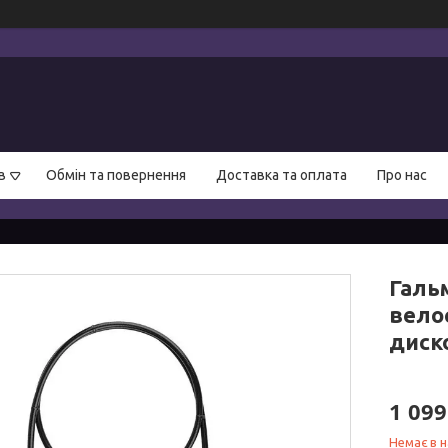
в
Обмін та повернення
Доставка та оплата
Про нас
Галь
вело
диско
1 099
Немає в н