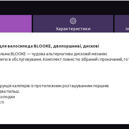
Характеристики
І
 для велосипеда BLOOKE, двопоршневі, дискові
гальма BLOOKE — чудова альтернатива дисковій механікі.
легкі в обслуговуванні. Комплект повністю зібраний і прокачаний, 
рукція каліперів із протилежним розташуванням поршнів
два пальці.
 колодки
ті