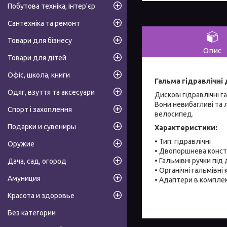
Побутова техніка, інтер'єр
Сантехніка та ремонт
Товари для бізнесу
Опис
Товари для дітей
Офіс, школа, книги
Гальма гідравлічні
Одяг, взуття та аксесуари
Дискові гідравлічні 
Вони невибагливі та 
Спорт і захоплення
велосипед.
Подарки и сувениры
Характеристики:
• Тип: гідравлічні
Оружие
• Двопоршнева конст
• Гальмівні ручки під 
Дача, сад, огород
• Органічні гальмівні
Амуниция
• Адаптери в комплек
Красота и здоровье
Без категории