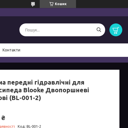
Кошик
Контакти
ма передні гідравлічні для
сипеда Blooke Двопоршневі
ві (BL-001-2)
 ₴
аявності
Код:
BL-001-2