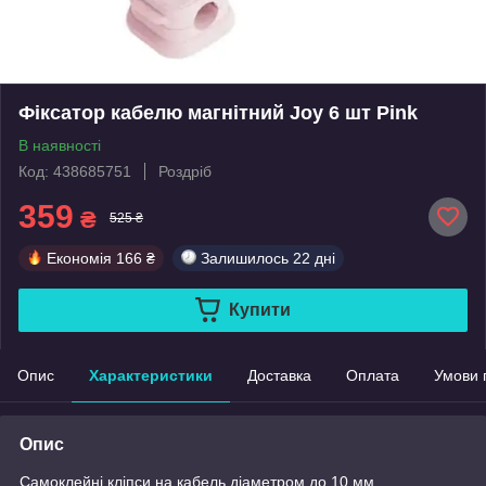
Фіксатор кабелю магнітний Joy 6 шт Pink
В наявності
Код: 438685751
Роздріб
359
₴
525 ₴
Економія
166 ₴
Залишилось
22 дні
Купити
Опис
Характеристики
Доставка
Оплата
Умови 
Опис
Самоклейні кліпси на кабель діаметром до 10 мм.