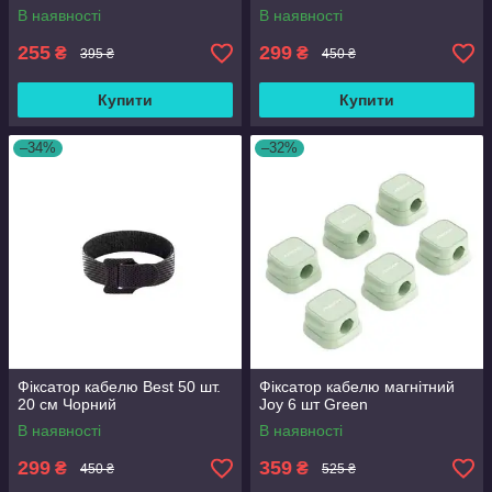
В наявності
В наявності
255
299
₴
₴
395 ₴
450 ₴
Купити
Купити
–34%
–32%
Фіксатор кабелю Best 50 шт.
Фіксатор кабелю магнітний
20 см Чорний
Joy 6 шт Green
В наявності
В наявності
299
359
₴
₴
450 ₴
525 ₴