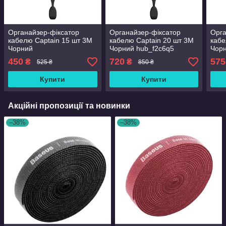
Органайзер-фіксатор
Органайзер-фіксатор
Орга
кабелю Captain 15 шт 3М
кабелю Captain 20 шт 3М
кабе
Чорний
Чорний hub_f2c6q5
Чор
450
720
575
₴
₴
525 ₴
850 ₴
Купити
Купити
Акційні пропозиції та новинки
–38%
–38%