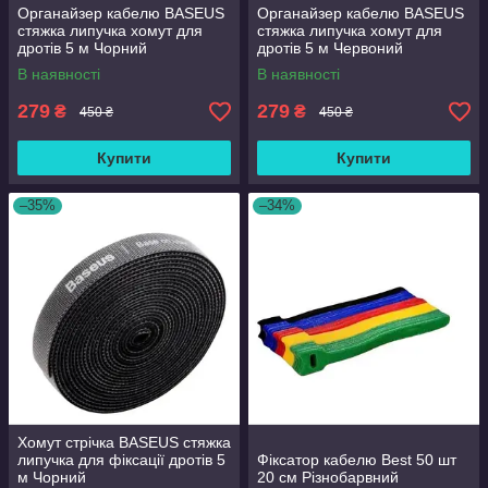
Органайзер кабелю BASEUS
Органайзер кабелю BASEUS
стяжка липучка хомут для
стяжка липучка хомут для
дротів 5 м Чорний
дротів 5 м Червоний
В наявності
В наявності
279
279
₴
₴
450 ₴
450 ₴
Купити
Купити
–35%
–34%
Хомут стрічка BASEUS стяжка
липучка для фіксації дротів 5
Фіксатор кабелю Best 50 шт
м Чорний
20 см Різнобарвний