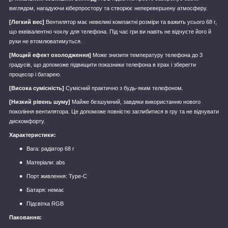
виглядом, нагадуючи кіберпростору та створює неперевершену атмосферу.
[Легкий вес]
Вентилятор має невеликі компактні розміри та важить усього 68 г,
що еквівалентно чохлу для телефона. Під час гри ви навіть не відчуєте його й
руки не втомлюватимуться.
[Мощий ефект охолодження]
Може знизити температуру телефона до 3
градусів, що допоможе підвищити показники телефона в іграх і зберегти
процесор і батарею.
[Висока сумісність]
Сумісний практично з будь-яким телефоном.
[Низкий рівень шуму]
Майже безшумний, завдяки використанню нового
покоління вентилятора. Це допоможе повністю заглибитися в гру та не відчувати
дискомфорту.
Характеристики:
Вага: радіатор 68 г
Матеріали: abs
Порт живлення: Type-C
Батаря: немає
Підсвітка RGB
Паковання: