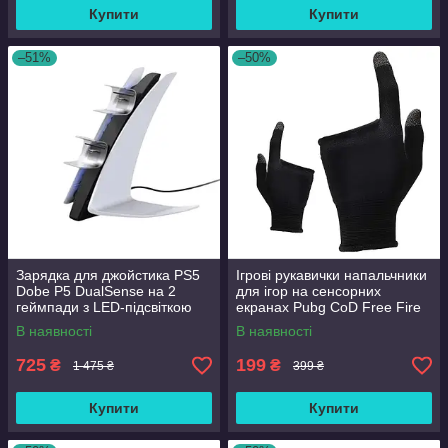
Купити
Купити
–51%
–50%
Зарядка для джойстика PS5
Ігрові рукавички напальчники
Dobe P5 DualSense на 2
для ігор на сенсорних
геймпади з LED-підсвіткою
екранах Pubg CoD Free Fire
P5V Світло-сірий
MEMO FS02
В наявності
В наявності
725
199
₴
₴
1 475 ₴
399 ₴
Купити
Купити