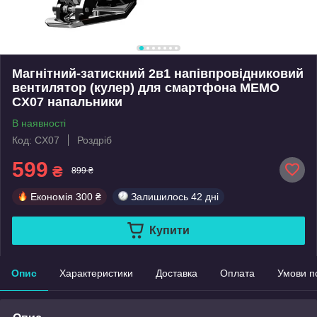
Магнітний-затискний 2в1 напівпровідниковий
вентилятор (кулер) для смартфона MEMO
CX07 напальники
В наявності
Код: CX07
Роздріб
599
₴
899 ₴
Економія
300 ₴
Залишилось
42 дні
Купити
Опис
Характеристики
Доставка
Оплата
Умови п