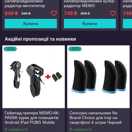
напівпровідниковий
напівпровідниковий кулер-
напі
радіатор-вентилятор
радіатор MEMO
раді
(кулер) для смартфона
вентилятор для
(кул
849
749
749
₴
₴
949 ₴
899 ₴
MEMO Union PUBG Mobile
смартфона Black (CX12)
San
DL10 з АКК 2000 mAh
Mobi
Купити
Купити
Акційні пропозиції та новинки
–60%
–58%
Геймпад-тригери MEMO AK-
Сенсорні напальники No
PAD6K курки для планшетів
Brand Choice для ігор на
Android iPad PUBG Mobile
смартфоні 4 штуки Чорний
Call Of Duty Stand OFF 2
В наявності
В наявності
Warface