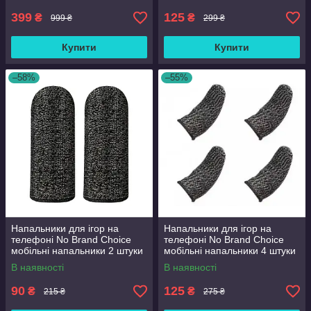
399
125
₴
₴
999 ₴
299 ₴
Купити
Купити
–58%
–55%
Напальники для ігор на
Напальники для ігор на
телефоні No Brand Choice
телефоні No Brand Choice
мобільні напальники 2 штуки
мобільні напальники 4 штуки
В наявності
В наявності
90
125
₴
₴
215 ₴
275 ₴