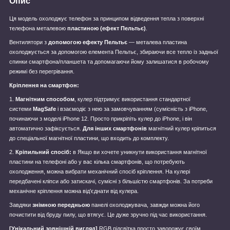
Опис
Ця модель охолоджує телефон за принципом відведення тепла з поверхні
телефона металевою
пластиною (ефект Пельтьє)
.
Вентилятори з
допомогою ефекту Пельтьє
— металева пластина
охолоджується за допомогою елемента Пельтьє, збираючи все тепло із задньої
спинки смартфона/планшета та допомагаючи йому залишатися в робочому
режимі без перегрівання.
Кріплення на смартфон:
1.
Магнітним способом
, кулер підтримує використання стандартної
системи
MagSafe
і взаємодіє з нею за замовчуванням (сумісність з iPhone,
починаючи з моделі iPhone 12. Просто прикріпіть кулер до iPhone, і він
автоматично зафіксується.
Для інших смартфонів
магнітний кулер кріпиться
до спеціальної магнітної пластини, що входить до комплекту.
2.
Кріпильний спосіб:
в Якщо ви хочете уникнути використання магнітної
пластини на телефоні або у вас кілька смартфонів, що потребують
охолодження, можна вибрати механічний спосіб кріплення. На кулері
передбачені кліпси або затискачі, сумісні з більшістю смартфонів. За потреби
механічне кріплення можна від'єднати від кулера.
Завдяки
знімною передньою
панелі охолоджувача, завжди можна його
почистити від бруду пилу, що втягує. Це дуже зручно під час використання.
[Унікальний зовнішній вигляд]
RGB підсвітка просто заворожує своїм