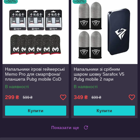
–50%
–50%
Напальники ігрові геймерські
Напальники зі срібним
Memo Pro для смартфона/
шаром шовку Sarafox V5
планшета Pubg mobile CoD
Pubg mobile 2 пари
free fire 3 пари
В наявності
В наявності
299
349
₴
₴
599 ₴
699 ₴
Купити
Купити
Показати ще