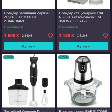
Блендер заглибний Zepline
Блендер стаціонарний RAF
ZP-118 6в1 1500 Вт
R.2821 з кавомолкою 1.5L
2104618469
350 W (3_03742)
В наявності
В наявності
1 668
1 139
₴
₴
2 340 ₴
1 519 ₴
Купити
Купити
–25%
–25%
Заглибний блендер Domotec
Блендер-чопер RAF R.7009B