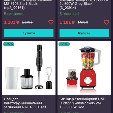
MS-5103 3 в 1 Black
2L 800W Grey-Black
(np2_00161)
(3_03914)
В наявності
В наявності
1 181
1 181
₴
₴
1 575 ₴
1 575 ₴
Купити
Купити
–25%
–25%
Блендер
Блендер стаціонарний RAF
багатофункціональний
R.2822 з кавомолкою 2в1
заглибний RAF R.331 4в1
1.5L 350W Red
800W Black