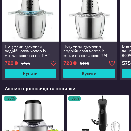
Потужний кухонний
Потужний кухонний
Блен
подрібнювач чопер із
подрібнювач чопер із
чаше
металевою чашею RAF
металевою чашею RAF
600
R.7030 1000 Вт 3 л
R.7030 1000 Вт 3 л
720
720
575
₴
₴
849 ₴
849 ₴
Блакитний
Чорний
Купити
Купити
Акційні пропозиції та новинки
–35%
–35%