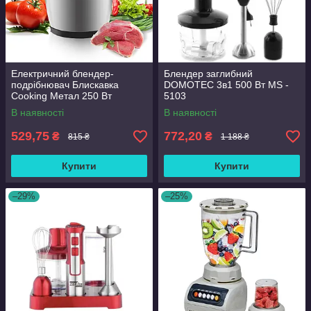
Електричний блендер-
Блендер заглибний
подрібнювач Блискавка
DOMOTEC 3в1 500 Вт MS -
Cooking Метал 250 Вт
5103
В наявності
В наявності
529,75
772,20
₴
₴
815 ₴
1 188 ₴
Купити
Купити
–29%
–25%