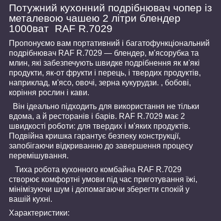
Потужний кухонний подрібнювач чопер із
металевою чашею 2 літри блендер
1000ват RAF R.7029
Пропонуємо вам портативний і багатофункціональний
подрібнювач RAF R.7029 — блендер, м'ясорубка та
млин, які забезпечують швидке подрібнення як м'які
продукти, як-от фрукти і перець, і твердих продуктів,
наприклад, м'ясо, овочі, зерна кукурудзи. , бобові,
коріння рослин і кави.
Він ідеально підходить для використання не тільки
вдома, а й ресторанів і барів. RAF R.7029 має 2
швидкості роботи: для твердих і м'яких продуктів.
Подвійна кришка гарантує безпеку конструкції,
запобігаючи відкриванню до завершення процесу
перемішування.
Тиха робота кухонного комбайна RAF R.7029
створює комфортні умови під час приготування їжі,
мінімізуючи шум і допомагаючи зберегти спокій у
вашій кухні.
Характеристики: