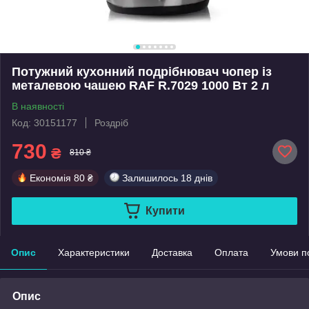
Потужний кухонний подрібнювач чопер із
металевою чашею RAF R.7029 1000 Вт 2 л
В наявності
Код: 30151177
Роздріб
730
₴
810 ₴
Економія
80 ₴
Залишилось
18 днів
Купити
Опис
Характеристики
Доставка
Оплата
Умови п
Опис