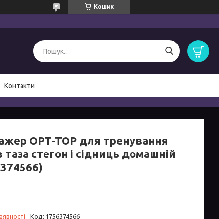
Кошик
Контакти
ажер OPT-TOP для тренування
в таза стегон і сідниць домашній
6374566)
аявності
Код:
1756374566