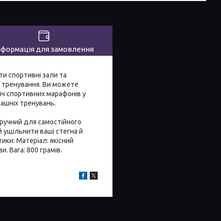
нформація для замовлення
ти спортивні зали та
і тренування. Ви можете
іч спортивних марафонів у
машніх тренувань.
Зручний для самостійного
й ущільнити ваші стегна й
ики: Матеріал: якісний
. Вага: 800 грамів.