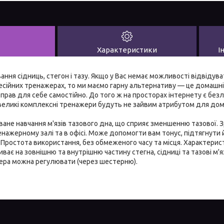
Характеристики
І
ння сідниць, стегон і тазу. Якщо у Вас немає можливості відвідува
есійних тренажерах, то ми маємо гарну альтернативу — це домашн
рав для себе самостійно. До того ж на просторах інтернету є безл
евеликі комплексні тренажери будуть не зайвим атрибутом для до
ване навчання м'язів тазового дна, що сприяє зменшенню тазової. 
енажерному залі та в офісі. Може допомогти вам тонус, підтягнути 
. Простота використання, без обмеженого часу та місця. Характерист
ває на зовнішню та внутрішню частину стегна, сідниці та тазові м'язи
ера можна регулювати (через шестерню).