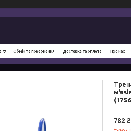
в
Обмін та повернення
Доставка та оплата
Про нас
Трен
м'язі
(175
782 ₴
Немає в н