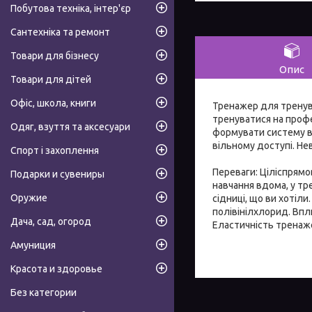
Побутова техніка, інтер'єр
Сантехніка та ремонт
Товари для бізнесу
Опис
Товари для дітей
Офіс, школа, книги
Тренажер для тренува
тренуватися на проф
Одяг, взуття та аксесуари
формувати систему вп
вільному доступі. Н
Спорт і захоплення
Переваги: Ціліспрямо
Подарки и сувениры
навчання вдома, у тр
Оружие
сідниці, що ви хотіли
полівінілхлорид. Впли
Дача, сад, огород
Еластичність тренаж
Амуниция
Красота и здоровье
Без категории