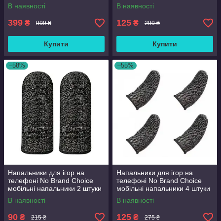
Call Of Duty Stand OFF 2
В наявності
В наявності
Warface
399
125
₴
₴
999 ₴
299 ₴
Купити
Купити
–58%
–55%
Напальники для ігор на
Напальники для ігор на
телефоні No Brand Choice
телефоні No Brand Choice
мобільні напальники 2 штуки
мобільні напальники 4 штуки
В наявності
В наявності
90
125
₴
₴
215 ₴
275 ₴