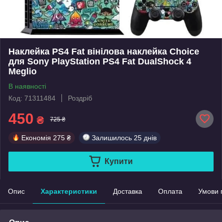
Наклейка PS4 Fat вінілова наклейка Choice
для Sony PlayStation PS4 Fat DualShock 4
Meglio
В наявності
Код: 71311484
Роздріб
450
₴
725 ₴
Економія
275 ₴
Залишилось
25 днів
Купити
Опис
Характеристики
Доставка
Оплата
Умови 