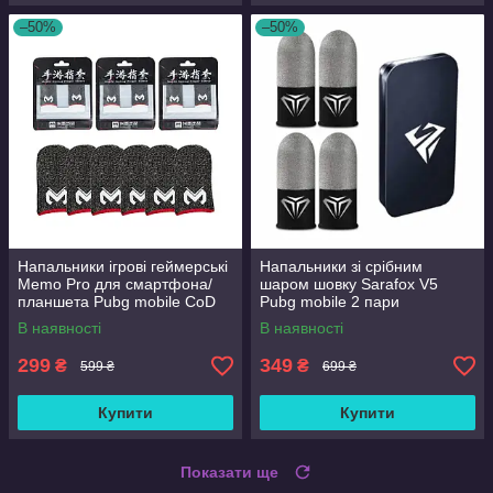
–50%
–50%
Напальники ігрові геймерські
Напальники зі срібним
Memo Pro для смартфона/
шаром шовку Sarafox V5
планшета Pubg mobile CoD
Pubg mobile 2 пари
free fire 3 пари
В наявності
В наявності
299
349
₴
₴
599 ₴
699 ₴
Купити
Купити
Показати ще