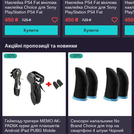
Наклейка PS4 Fat вінілова
Наклейка PS4 Fat вінілова
Накл
наклейка Choice для Sony
наклейка Choice для Sony
накл
PlayStation PS4 Fat
PlayStation PS4 Fat
Play
DualShock 4 Boosted
DualShock 4 Prama
Dual
450
450
450
₴
₴
725 ₴
725 ₴
Купити
Купити
Акційні пропозиції та новинки
–60%
–58%
Геймпад-тригери MEMO AK-
Сенсорні напальники No
PAD6K курки для планшетів
Brand Choice для ігор на
Android iPad PUBG Mobile
смартфоні 4 штуки Чорний