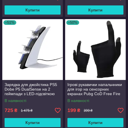
Купити
Купити
–51%
–50%
Зарядка для джойстика PS5
Ігрові рукавички напальчники
Dobe P5 DualSense на 2
для ігор на сенсорних
геймпади з LED-підсвіткою
екранах Pubg CoD Free Fire
P5V Світло-сірий
MEMO FS02
В наявності
В наявності
725
199
₴
₴
1 475 ₴
399 ₴
Купити
Купити