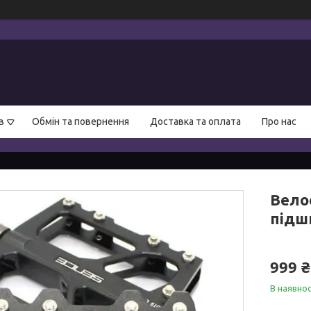
в
Обмін та повернення
Доставка та оплата
Про нас
Вело
підши
999 ₴
В наявнос