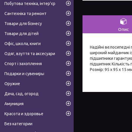
Побутова техніка, інтер'єр
Сантехніка та ремонт
Товари для бізнесу
Опис
Товари для дітей
Офіс, школа, книги
Надійні велосипедні 
широкий майданчик із
Одяг, взуття та аксесуари
підшипники гарантую
Спорт і захоплення
підшипник Кількість 
Розмір: 95 х 95 х 15 м
Подарки и сувениры
Оружие
Дача, сад, огород
Амуниция
Красота и здоровье
Без категории