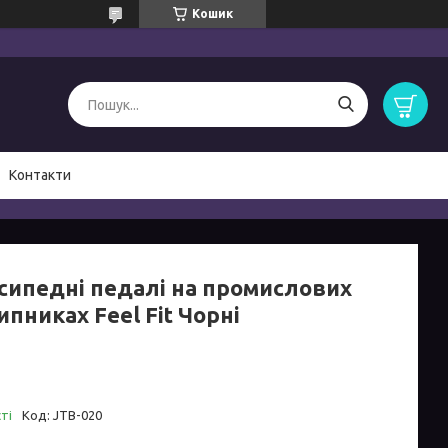
Кошик
Контакти
сипедні педалі на промислових
пниках Feel Fit Чорні
ті
Код:
JTB-020