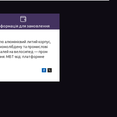
нформація для замовлення
тю алюмінієвий литий корпус,
момомолібдену та промислові
едалей на велосипед — пром
ення: МБТ-від: платформне