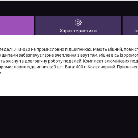
Характеристики
І
педалі JTB-020 на промислових підшипниках. Мають міцний, повніс
 шипами забезпечує гарне зчеплення з взуттям, міцна вісь із хро
ть якісну та довговічну роботу педалей. Комплект алюмінієвих п
промислових підшипників: 3 шт. Вага: 400 г. Колір: чорний. Признач
м.