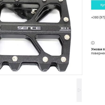
Ку
+380 (97
повернен