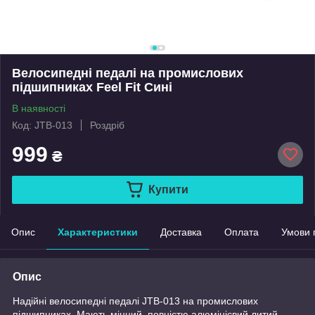
Велосипедні педалі на промислових
підшипниках Feel Fit Сині
В наявності
Код: JTB-013
Роздріб
999
₴
Купити
Опис
Характеристики
Доставка
Оплата
Умови 
Опис
Надійні велосипедні педалі JTB-013 на промислових
підшипниках. Мають міцний, повністю алюмінієвий литий