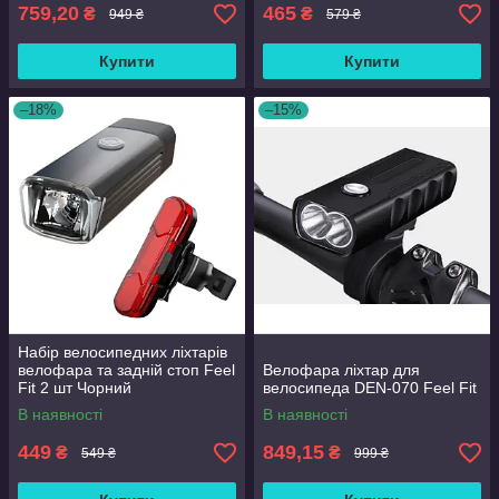
759,20
465
₴
₴
949 ₴
579 ₴
Купити
Купити
–18%
–15%
Набір велосипедних ліхтарів
велофара та задній стоп Feel
Велофара ліхтар для
Fit 2 шт Чорний
велосипеда DEN-070 Feel Fit
В наявності
В наявності
449
849,15
₴
₴
549 ₴
999 ₴