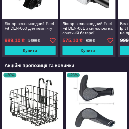
Ліхтар велосипедний Feel
Ліхтар велосипедний Feel
Вело
Fit DEN-060 для кемпінгу
Fit DEN-061 з сигналом на
lp J
сонячній батареї
на п
підш
989,10
575,10
999
₴
₴
1 099 ₴
639 ₴
Купити
Купити
Акційні пропозиції та новинки
–30%
–26%