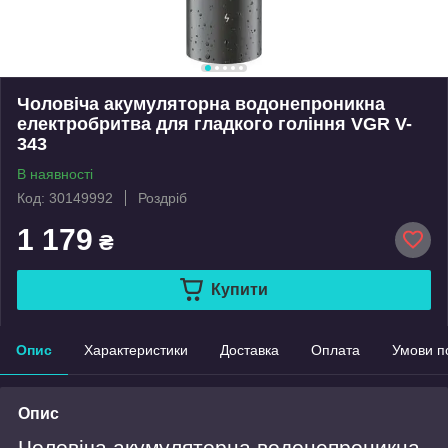
Чоловіча акумуляторна водонепроникна
електробритва для гладкого гоління VGR V-
343
В наявності
Код: 30149992
Роздріб
1 179
₴
Купити
Опис
Характеристики
Доставка
Оплата
Умови п
Опис
Чоловіча акумуляторна водонепроникна