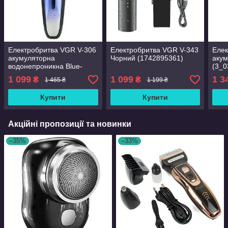
Електробритва VGR V-306
Електробритва VGR V-343
Елек
акумуляторна
Чорний (1742895361)
акум
водонепроникна Blue-
(3_0
Black (3_03194)
1 099
1 099
1 3
₴
₴
1 465 ₴
1 199 ₴
Купити
Купити
Акційні пропозиції та новинки
–35%
–33%