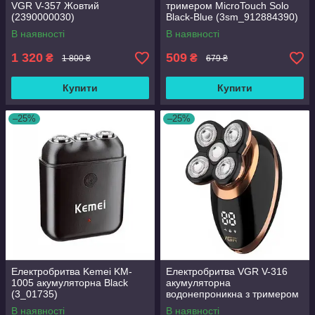
VGR V-357 Жовтий
тримером MicroTouch Solo
(2390000030)
Black-Blue (3sm_912884390)
В наявності
В наявності
1 320
509
₴
₴
1 800 ₴
679 ₴
Купити
Купити
–25%
–25%
Електробритва Kemei KM-
Електробритва VGR V-316
1005 акумуляторна Black
акумуляторна
(3_01735)
водонепроникна з тримером
Black-Gold (3_02234)
В наявності
В наявності