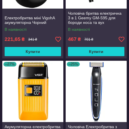
Чоловіча бритва електрична
Електробритва міні VigohA
3 в 1 Geemy GM-595 для
акумуляторна Чорний
бороди носа та вух
(1756374589)
В наявності
В наявності
221,65
467
₴
₴
341 ₴
701 ₴
Купити
Купити
–27%
–25%
Акумуляторна електробритва
Чоловіча Електробритва з