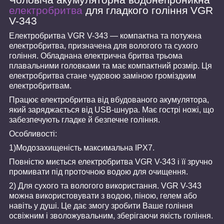
електробритва
для гладкого гоління VGR
V-343
Електробритва VGR V-343 — компактна та потужна
електробритва, призначена для вологого та сухого
гоління. Обладнана електрична бритва трьома
плавальними головками та має компактний розмір. Ця
електробритва стане чудовою заміною громіздким
електробритвам.
Працює електробритва від вбудованого акумулятора,
який заряджається від USB-шнура. Має гострі ножі, що
забезпечують гладке й безпечне гоління.
Особливості:
1)Модозахищеність максимальна IPX7.
Повністю миється електробритва VGR V-343 і її зручно
промивати під проточною водою для очищення.
2) Для сухого та вологого використання. VGR V-343
можна використовувати з водою, піною, гелем або
навіть у душі. Це дає змогу зробити Ваше гоління
освіжним і зволожувальним, зберігаючи якість гоління.