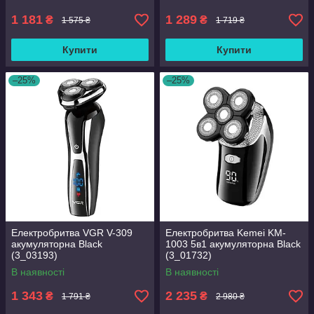
1 181
1 289
₴
₴
1 575 ₴
1 719 ₴
Купити
Купити
–25%
–25%
Електробритва VGR V-309
Електробритва Kemei KM-
акумуляторна Black
1003 5в1 акумуляторна Black
(3_03193)
(3_01732)
В наявності
В наявності
1 343
2 235
₴
₴
1 791 ₴
2 980 ₴