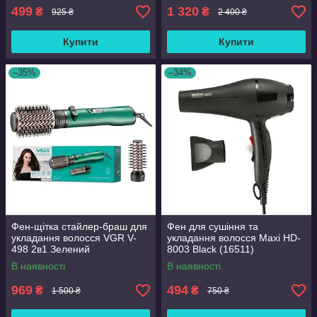
499
1 320
₴
₴
925 ₴
2 400 ₴
Купити
Купити
–35%
–34%
Фен-щітка стайлер-браш для
Фен для сушіння та
укладання волосся VGR V-
укладання волосся Maxi HD-
498 2в1 Зелений
8003 Black (16511)
(2104618419)
В наявності
В наявності
969
494
₴
₴
1 500 ₴
750 ₴