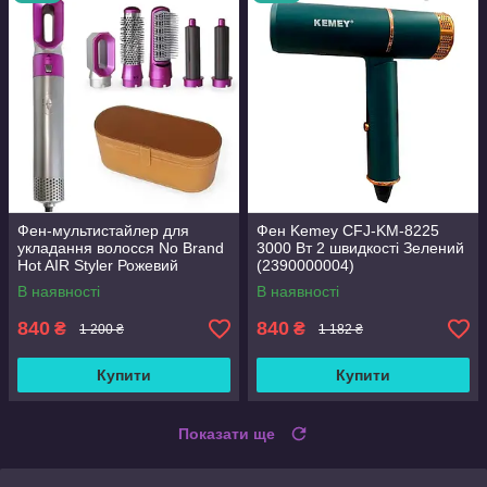
Фен-мультистайлер для
Фен Kemey CFJ-KM-8225
укладання волосся No Brand
3000 Вт 2 швидкості Зелений
Hot AIR Styler Рожевий
(2390000004)
(1771627973)
В наявності
В наявності
840
840
₴
₴
1 200 ₴
1 182 ₴
Купити
Купити
Показати ще