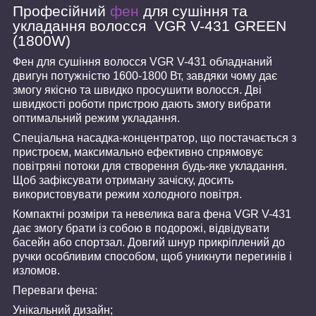
Професійний
фен
для сушіння та
укладання волосся VGR V-431 GREEN
(1800W)
Фен для сушіння волосся VGR V-431 обладнаний
двигун потужністю 1600-1800 Вт, завдяки чому дає
змогу якісно та швидко просушити волосся. Дві
швидкості роботи пристрою дають змогу вибрати
оптимальний режим укладання.
Спеціальна насадка-концентратор, що постачається з
пристроєм, максимально ефективно спрямовує
повітряні потоки для створення будь-яке укладання.
Щоб зафіксувати отриману зачіску, досить
використовувати режим холодного повітря.
Компактні розміри та невелика вага фена VGR V-431
дає змогу брати із собою в подорожі, відвідувати
басейн або спортзал. Довгий шнур прикріплений до
ручки особливим способом, щоб уникнути перегинів і
изломов.
Переваги фена:
Унікальний дизайн;