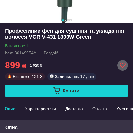
Професійний фен для сушіння та укладання
волосся VGR V-431 1800W Green
В наявності
Код: 30149954А
Роздріб
899
₴
1 020 ₴
Економія
121 ₴
Залишилось
17 днів
Купити
Опис
Характеристики
Доставка
Оплата
Умови п
Опис