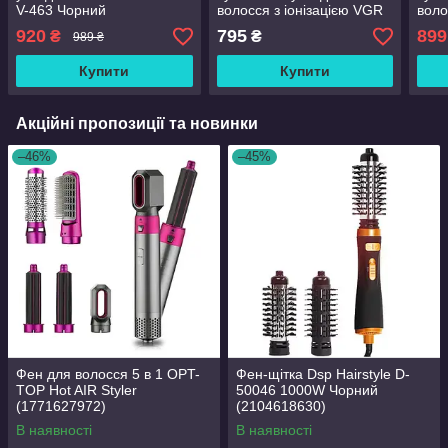
V-463 Чорний
волосся з іонізацією VGR
воло
V-409 2200W Чорний
2000
920
795
899
₴
₴
989 ₴
Купити
Купити
Акційні пропозиції та новинки
–46%
–45%
Фен для волосся 5 в 1 OPT-
Фен-щітка Dsp Hairstyle D-
TOP Hot AIR Styler
50046 1000W Чорний
(1771627972)
(2104618630)
В наявності
В наявності