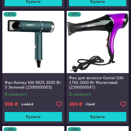
Купити
Купити
–31%
–30%
Фен для волосся Gemei GM-
Фен Kemey KM-9825 3500 Вт
1766 2600 Вт Фіолетовий
3 Зелений (2390000003)
(2390000047)
В наявності
В наявності
996
499
₴
₴
1 440 ₴
714 ₴
Купити
Купити
–30%
–29%