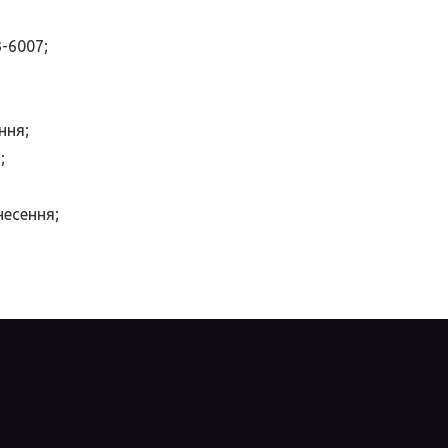
-6007;
ння;
;
несення;