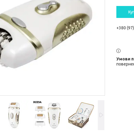
Ку
+380 (97
повернен