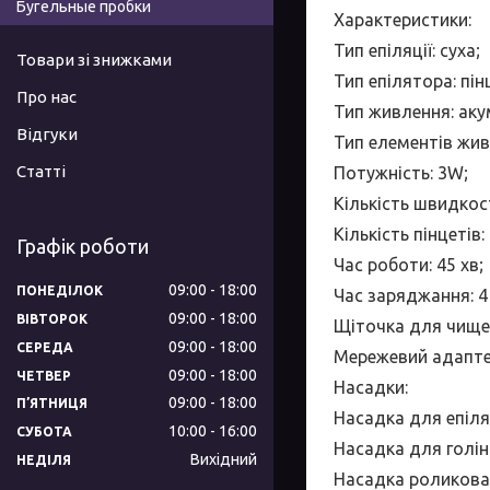
Бугельные пробки
Характеристики
:
Тип епіляції: суха;
Товари зі знижками
Тип епілятора: пін
Про нас
Тип живлення: аку
Відгуки
Тип елементів живл
Статті
Потужність: 3W;
Кількість швидкост
Кількість пінцетів: 
Графік роботи
Час роботи: 45 хв;
09:00
18:00
ПОНЕДІЛОК
Час заряджання: 4
09:00
18:00
ВІВТОРОК
Щіточка для чище
09:00
18:00
СЕРЕДА
Мережевий адапте
09:00
18:00
ЧЕТВЕР
Насадки
:
09:00
18:00
ПʼЯТНИЦЯ
Насадка для епіляц
10:00
16:00
СУБОТА
Насадка для голін
Вихідний
НЕДІЛЯ
Насадка роликова