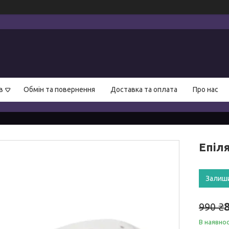
в
Обмін та повернення
Доставка та оплата
Про нас
Епіл
Залиш
990 ₴
В наявнос