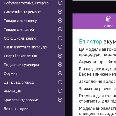
Побутова техніка, інтер'єр
Сантехніка та ремонт
Товари для бізнесу
Опис
Товари для дітей
Офіс, школа, книги
Епілятор
акум
Одяг, взуття та аксесуари
Ця модель автоном
процедури, не зал
Спорт і захоплення
Акумулятор забезп
Подарки и сувениры
Він не ушкоджує шк
Оружие
Вас не виникне не
Захоплення волосс
Дача, сад, огород
Знижений рівень 
Амуниция
Головка для голінн
Красота и здоровье
стригають, для пі
Модель вирізняєть
Без категории
очищення насадок 