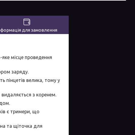
нформація для замовлення
-яке місце проведення
ором заряду.
ть пінцетів велика, тому у
я видаляється з коренем.
дом.
ків є тримери, що
на та щіточка для