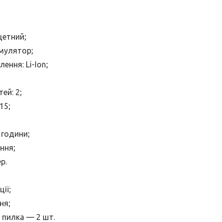
цетний;
мулятор;
ення: Li-Ion;
ей: 2;
15;
 години;
ння;
р.
ії;
ня;
 пилка — 2 шт.