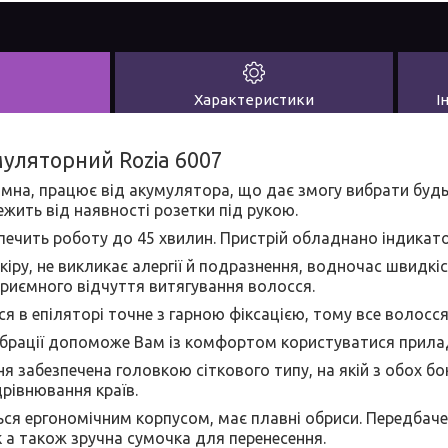
Характеристики
І
уляторний Rozia 6007
на, працює від акумулятора, що дає змогу вибрати будь
ежить від наявності розетки під рукою.
ечить роботу до 45 хвилин. Пристрій обладнано індикат
іру, не викликає алергії й подразнення, водночас швидкіс
приємного відчуття витягування волосся.
я в епіляторі точне з гарною фіксацією, тому все волосс
вібрації допоможе Вам із комфортом користуватися прила
я забезпечена головкою сіткового типу, на якій з обох бо
дрівнювання країв.
ся ергономічним корпусом, має плавні обриси. Передбаче
а також зручна сумочка для перенесення.