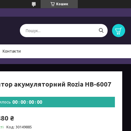
Кошик
Контакти
ятор акумуляторний Rozia HB-6007
0
0
0
0
0
0
0
0
илось
880 ₴
ті
Код:
30149885