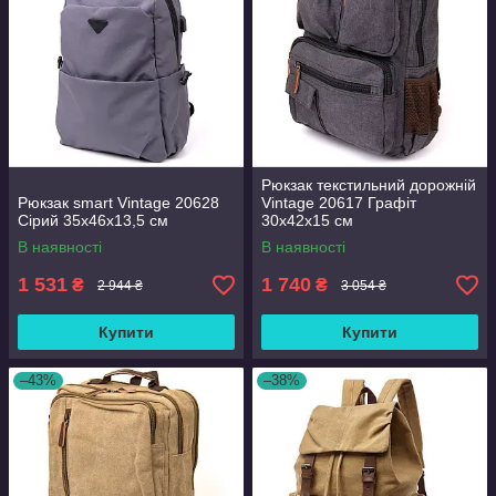
Рюкзак текстильний дорожній
Рюкзак smart Vintage 20628
Vintage 20617 Графіт
Сірий 35х46х13,5 см
30х42х15 см
В наявності
В наявності
1 531
1 740
₴
₴
2 944 ₴
3 054 ₴
Купити
Купити
–43%
–38%