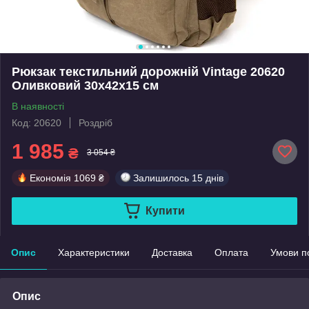
Рюкзак текстильний дорожній Vintage 20620
Оливковий 30х42х15 см
В наявності
Код: 20620
Роздріб
1 985
₴
3 054 ₴
Економія
1069 ₴
Залишилось
15 днів
Купити
Опис
Характеристики
Доставка
Оплата
Умови п
Опис