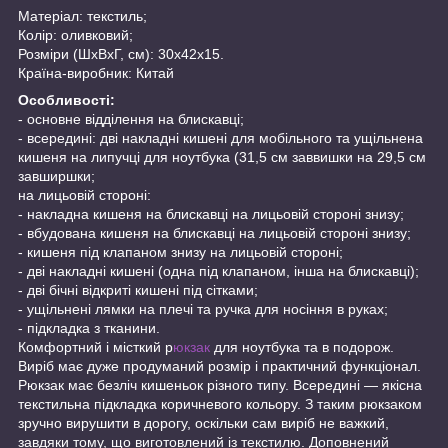
Матеріал: текстиль;
Колір: оливковий;
Розміри (ШхВхГ, см): 30х42х15.
Країна-виробник: Китай
Особливості:
- основне відділення на блискавці;
- всередині: дві накладні кишені для мобільного та ущільнена
кишеня на липучці для ноутбука (31,5 см заввишки на 29,5 см
завширшки;
на лицьовій стороні:
- накладна кишеня на блискавці на лицьовій стороні знизу;
- вбудована кишеня на блискавці на лицьовій стороні знизу;
- кишеня під клапаном знизу на лицьовій стороні;
- дві накладні кишені (одна під клапаном, інша на блискавці);
- дві бічні відкриті кишені під сітками;
- ущільнені лямки на плечі та ручка для носіння в руках;
- підкладка з тканини.
Комфортний і місткий р
юкзак
для ноутбука та в подорож.
Виріб має дуже продуманий розмір і практичний функціонал.
Рюкзак має безліч кишеньок різного типу. Всередині — якісна
текстильна підкладка коричневого кольору. З таким рюкзаком
зручно вирушити в дорогу, оскільки сам виріб не важкий,
завдяки тому, що виготовлений із текстилю. Доповнений