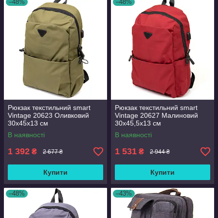
–48%
–48%
Рюкзак текстильний smart
Рюкзак текстильний smart
Vintage 20623 Оливковий
Vintage 20627 Малиновий
30х45х13 см
30х45,5х13 см
В наявності
В наявності
1 392
1 531
₴
₴
2 677 ₴
2 944 ₴
Купити
Купити
–48%
–43%