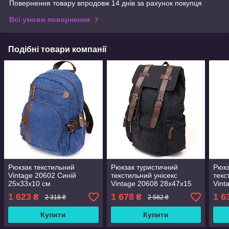
Повернення товару впродовж 14 днів за рахунок покупця
Всі умови повернення
Подібні товари компанії
Рюкзак текстильний
Рюкзак туристичний
Рюкз
Vintage 20602 Синій
текстильний унісекс
текс
25х33х10 см
Vintage 20608 28х47х15
Vint
см Чорний
см К
1 623
1 678
1 6
₴
₴
2 318 ₴
2 582 ₴
Купити
Купити