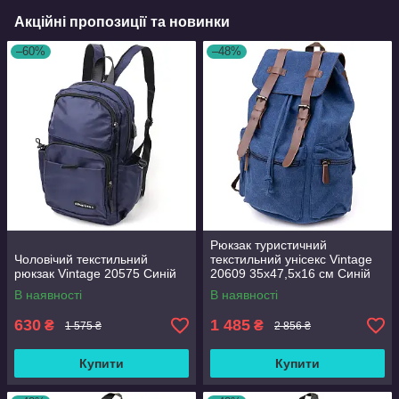
Акційні пропозиції та новинки
–60%
–48%
Рюкзак туристичний
Чоловічий текстильний
текстильний унісекс Vintage
рюкзак Vintage 20575 Синій
20609 35х47,5х16 см Синій
В наявності
В наявності
630
1 485
₴
₴
1 575 ₴
2 856 ₴
Купити
Купити