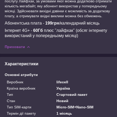
послугу Лайфхак, за умовами якої можна додатково отримати
кількість мегабайт, яку абонент використав у попередньому
місяці. Здійснювати вихідні дзвінки є можливість за додаткову
плату, а отримувати вхідні виклики можна без обмежень.
Абонентська плата -
199грн
/календарний місяць
Інтернет 4G+ -
60Гб
плюс "лайфхак" (обсяг інтернету
використаний у попередньому місяці)
Приховати
Характеристики
Основні атрибути
Виробник
lifecell
Країна виробник
Україна
Тип
Стартовий пакет
Стан
Новий
Тип SIM-карти
Micro-SIM+Nano-SIM
Термін дії пакету
1 місяць