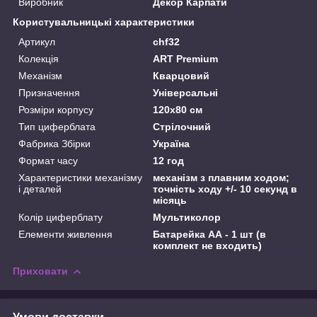
Виробник
Декор Карпати
Користувальницькі характеристики
Артикул
chf32
Колекція
ART Premium
Механізм
Кварцовий
Призначення
Універсальні
Розміри корпусу
120x80 см
Тип циферблата
Стрілочний
Фабрика Збірки
Україна
Формат часу
12 год
Характеристики механізму
механізм з плавним ходом;
і деталей
точність ходу +/- 10 секунд в
місяць
Колір циферблату
Мультиколор
Елементи живлення
Батарейка АА - 1 шт (в
комплект не входить)
Приховати