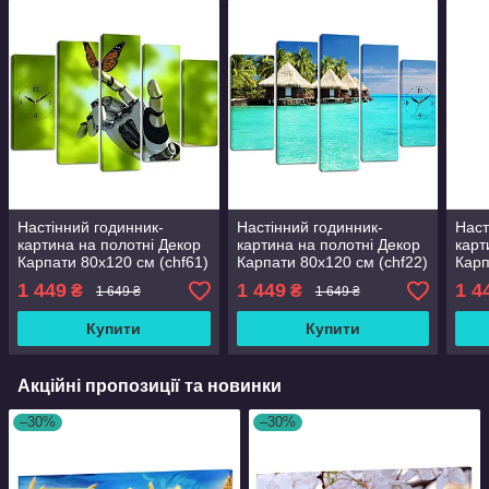
Настінний годинник-
Настінний годинник-
Наст
картина на полотні Декор
картина на полотні Декор
карт
Карпати 80x120 см (chf61)
Карпати 80x120 см (chf22)
Карп
1 449
1 449
1 4
₴
₴
1 649 ₴
1 649 ₴
Купити
Купити
Акційні пропозиції та новинки
–30%
–30%