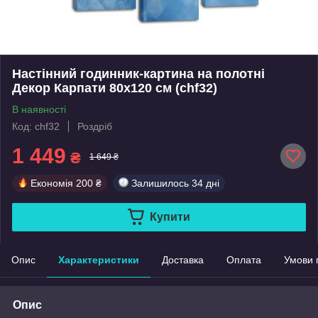
Настінний годинник-картина на полотні
Декор Карпати 80x120 см (chf32)
В наявності
Код: chf32
Роздріб
1 449
₴
1 649 ₴
Економія
200 ₴
Залишилось
34 дні
Купити
Опис
Характеристики
Доставка
Оплата
Умови 
Опис