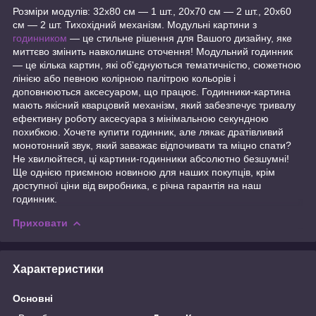
Розміри модулів: 32x80 см — 1 шт., 20x70 см — 2 шт., 20x60
см — 2 шт. Тихохідний механізм. Модульні картини з
годинником
— це стильне рішення для Вашого дизайну, яке
миттєво змінить навколишнє оточення! Модульний годинник
— це кілька картин, які об'єднуються тематичністю, сюжетною
лінією або певною колірною палітрою кольорів і
доповнюються аксесуаром, що працює. Годинники-картина
мають якісний кварцовий механізм, який забезпечує тривалу
ефективну роботу аксесуара з мінімальною секундною
похибкою. Хочете купити годинник, але лякає дратівливий
монотонний звук, який заважає відпочивати та міцно спати?
Не хвилюйтеся, ці картини-годинники абсолютно безшумні!
Ще однією приємною новиною для наших покупців, крім
доступної ціни від виробника, є річна гарантія на наш
годинник.
Приховати
Характеристики
Основні