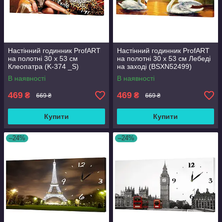
Настінний годинник ProfART
Настінний годинник ProfART
на полотні 30 x 53 см
на полотні 30 x 53 см Лебеді
Клеопатра (K-374 _S)
на заході (BSXN52499)
В наявності
В наявності
469
469
₴
₴
669 ₴
669 ₴
Купити
Купити
–24%
–24%