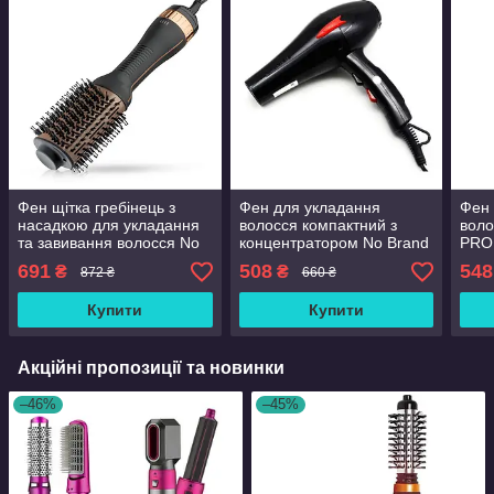
Фен щітка гребінець з
Фен для укладання
Фен 
насадкою для укладання
волосся компактний з
воло
та завивання волосся No
концентратором No Brand
PRO
Brand R420 Чорний
GM-1706 Чорний (GM-
300
691
508
548
₴
₴
872 ₴
660 ₴
(41325-420_316)
1706_253)
Купити
Купити
Акційні пропозиції та новинки
–46%
–45%