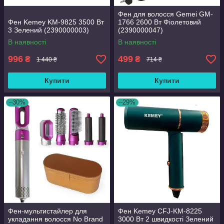
Фен для волосся Gemei GM-
Фен Kemey KM-9825 3500 Вт
1766 2600 Вт Фіолетовий
3 Зелений (2390000003)
(2390000047)
В наявності
В наявності
996
499
₴
₴
1 440 ₴
714 ₴
Купити
Купити
–30%
–29%
Фен-мультистайлер для
Фен Kemey CFJ-KM-8225
укладання волосся No Brand
3000 Вт 2 швидкості Зелений