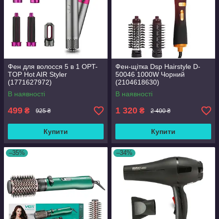
Фен для волосся 5 в 1 OPT-
Фен-щітка Dsp Hairstyle D-
TOP Hot AIR Styler
50046 1000W Чорний
(1771627972)
(2104618630)
В наявності
В наявності
499
1 320
₴
₴
925 ₴
2 400 ₴
Купити
Купити
–35%
–34%