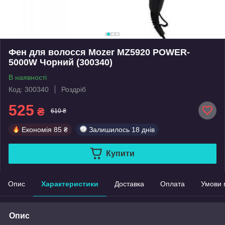
Фен для волосся Mozer MZ5920 POWER-
5000W Чорний (300340)
В наявності
Код: 300340
Роздріб
525
₴
610 ₴
Економія
85 ₴
Залишилось
18 днів
Купити
Опис
Характеристики
Доставка
Оплата
Умови 
Опис