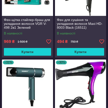
Фен-щітка стайлер-браш для
Фен для сушіння та
укладання волосся VGR V-
укладання волосся Maxi HD-
498 2в1 Зелений
8003 Black (16511)
(2104618419)
В наявності
В наявності
969
494
₴
₴
1 500 ₴
750 ₴
Купити
Купити
–31%
–30%