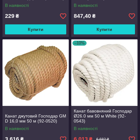
В наявності
В наявності
229
847,40
₴
₴
Купити
Купити
–10%
Канат бавовняний Господар
Канат джутовий Господар GM
Ø26.0 мм 50 м White (92-
D 16,0 мм 50 м (92-0520)
0543)
В наявності
В наявності
3 616
6 013
₴
₴
6 682 ₴