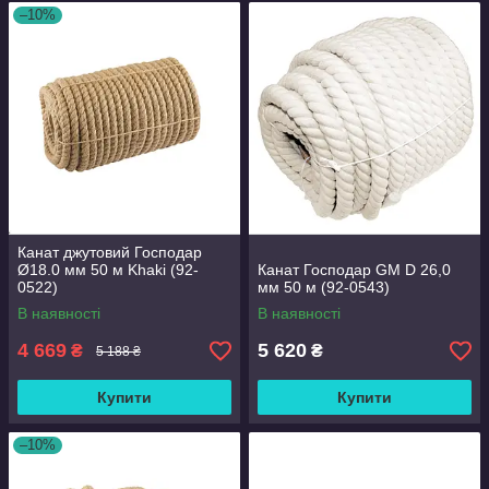
–10%
Канат джутовий Господар
Ø18.0 мм 50 м Khaki (92-
Канат Господар GM D 26,0
0522)
мм 50 м (92-0543)
В наявності
В наявності
4 669
5 620
₴
₴
5 188 ₴
Купити
Купити
–10%