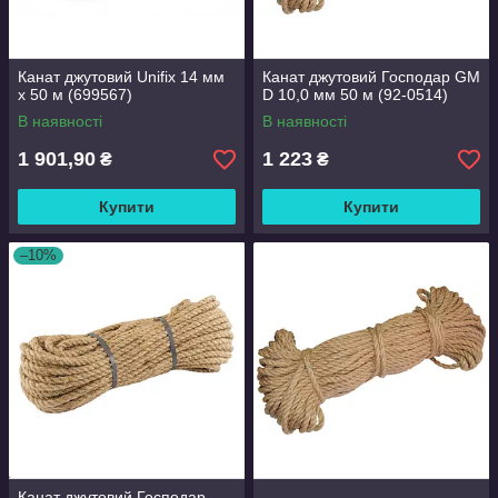
Канат джутовий Unifix 14 мм
Канат джутовий Господар GM
x 50 м (699567)
D 10,0 мм 50 м (92-0514)
В наявності
В наявності
1 901,90
1 223
₴
₴
Купити
Купити
–10%
Канат джутовий Господар