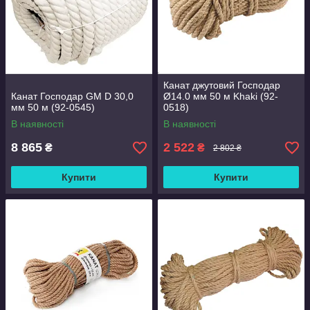
Канат джутовий Господар
Канат Господар GM D 30,0
Ø14.0 мм 50 м Khaki (92-
мм 50 м (92-0545)
0518)
В наявності
В наявності
8 865
2 522
₴
₴
2 802 ₴
Купити
Купити