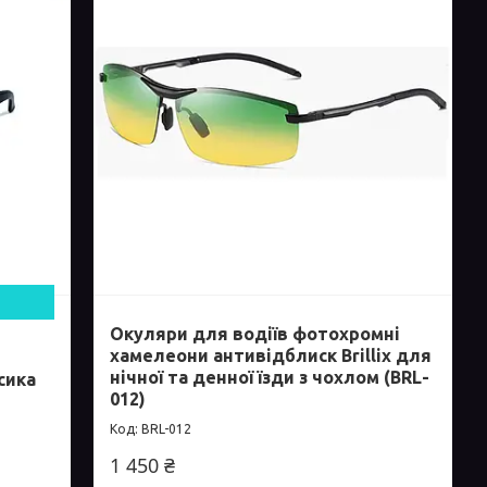
Окуляри для водіїв фотохромні
хамелеони антивідблиск Brillix для
нічної та денної їзди з чохлом (BRL-
сика
012)
BRL-012
1 450 ₴