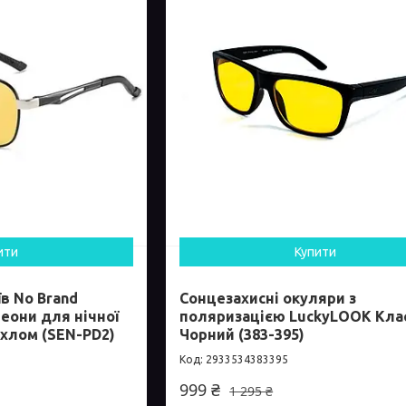
ити
Купити
в No Brand
Сонцезахисні окуляри з
еони для нічної
поляризацією LuckyLOOK Кла
охлом (SEN-PD2)
Чорний (383-395)
2933534383395
999 ₴
1 295 ₴