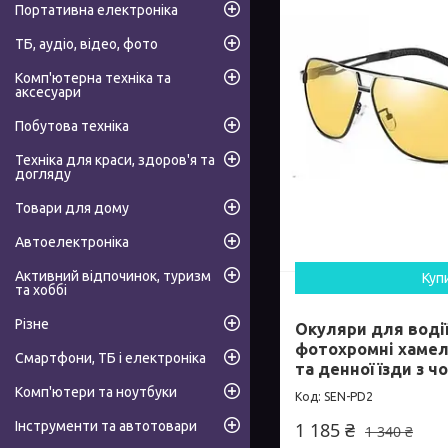
Портативна електроніка
ТБ, аудіо, відео, фото
Комп'ютерна техніка та
аксесуари
Побутова техніка
Техніка для краси, здоров'я та
догляду
Товари для дому
Автоелектроніка
Активний відпочинок, туризм
Куп
та хоббі
Різне
Окуляри для водії
фотохромні хамел
Смартфони, ТБ і електроніка
та денної їзди з ч
Комп'ютери та ноутбуки
SEN-PD2
Інструменти та автотовари
1 185 ₴
1 340 ₴