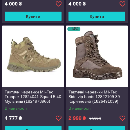
4 000
4 000
₴
₴
Купити
Купити
–14%
Тактичні черевики Mil-Tec
Тактичні черевики Mil-Tec
Trooper 12824041 Squad 5 40
Side zip boots 12822109 39
Мультиків (1824973966)
Коричневий (1826491039)
В наявності
В наявності
4 777
2 999
₴
₴
3 500 ₴