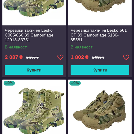
Черевики тактичні Lesko
Черевики тактичні Lesko 661
C005/666 39 Camouflage
CP 39 Camouflage 5136-
12918-83751
85581
В наявності
В наявності
2 087
1 802
₴
₴
2 296 ₴
1 983 ₴
Купити
Купити
–9%
–9%