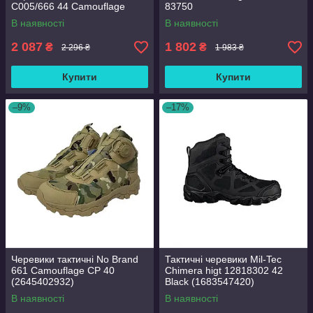
C005/666 44 Camouflage
83750
В наявності
В наявності
2 087
1 802
₴
₴
2 296 ₴
1 983 ₴
Купити
Купити
–9%
–17%
Черевики тактичні No Brand
Тактичні черевики Mil-Tec
661 Camouflage CP 40
Chimera higt 12818302 42
(2645402932)
Black (1683547420)
В наявності
В наявності