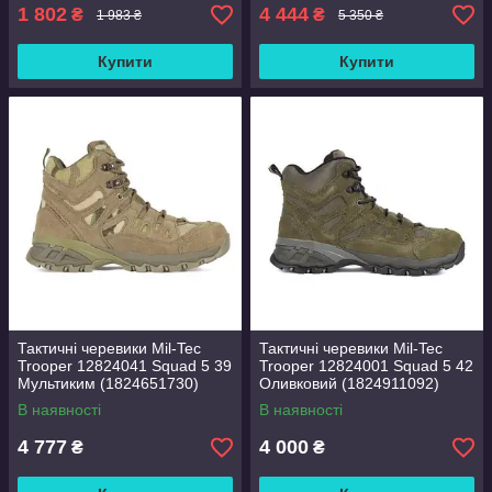
1 802
4 444
₴
₴
1 983 ₴
5 350 ₴
Купити
Купити
Тактичні черевики Mil-Tec
Тактичні черевики Mil-Tec
Trooper 12824041 Squad 5 39
Trooper 12824001 Squad 5 42
Мультиким (1824651730)
Оливковий (1824911092)
В наявності
В наявності
4 777
4 000
₴
₴