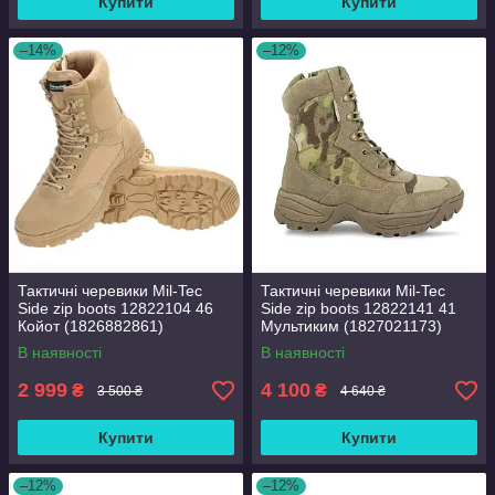
Купити
Купити
–14%
–12%
Тактичні черевики Mil-Tec
Тактичні черевики Mil-Tec
Side zip boots 12822104 46
Side zip boots 12822141 41
Койот (1826882861)
Мультиким (1827021173)
В наявності
В наявності
2 999
4 100
₴
₴
3 500 ₴
4 640 ₴
Купити
Купити
–12%
–12%