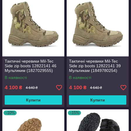
Тактичні черевики Mil-Tec
Тактичні черевики Mil-Tec
Side zip boots 12822141 46
Side zip boots 12822141 39
Мультиким (1827029555)
Мультикам (1849780254)
В наявності
В наявності
4 100
4 100
₴
₴
4 640 ₴
4 640 ₴
Купити
Купити
–10%
–15%