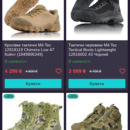
Кросівки тактичні Mil-Tec
Тактичні черевики Mil-Tec
12818119 Chimera Low 47
Tactical Boots Lightweight
Койот (1849806349)
12816002 43 Чорний
(1889650474)
В наявності
В наявності
4 299
3 999
₴
₴
4 800 ₴
4 700 ₴
Купити
Купити
–9%
–9%