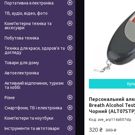
Портативна електроніка
ТБ, аудіо, відео, фото
Комп'ютерна техніка та
аксесуари
Побутова техніка
Техніка для краси, здоров'я та
догляду
Товари для дому
Автоелектроніка
Активний відпочинок, туризм
Куп
та хоббі
Різне
Персональний алко
Breath Alcohol Tes
Смартфони, ТБ і електроніка
Чорний (ALT07STP
Комп'ютери та ноутбуки
ave_arp114alt07stp
Інструменти та автотовари
320 ₴
399 ₴