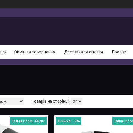
в
Обмін та повернення
Доставка та оплата
Про нас
Залишилось 44 дні
–9%
Залишилос