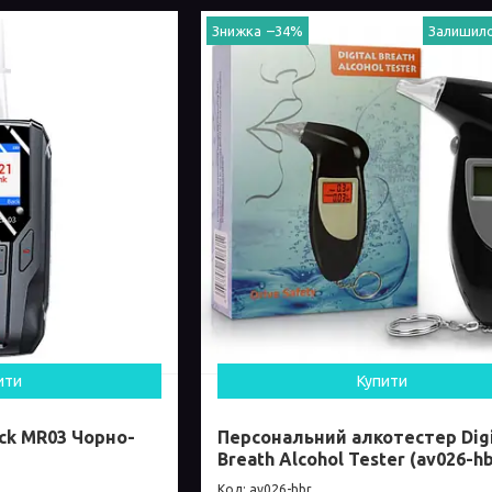
–34%
Залишило
ити
Купити
ck MR03 Чорно-
Персональний алкотестер Digi
Breath Alcohol Tester (av026-hb
av026-hbr