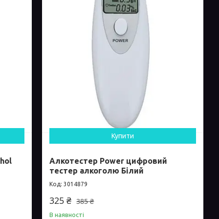
Купити
hol
Алкотестер Power цифровий
тестер алкоголю Білий
3014879
325 ₴
385 ₴
В наявності