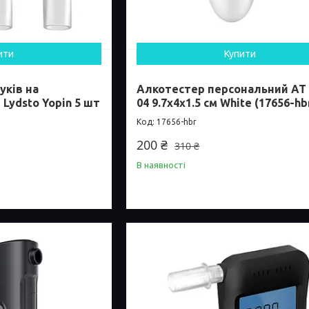
ити
Купити
ків на
Алкотестер персональний AT
 Lydsto Yopin 5 шт
04 9.7х4х1.5 см White (17656-hb
17656-hbr
200 ₴
310 ₴
В наявності