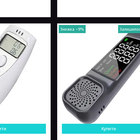
–9%
Залишилос
ити
Купити