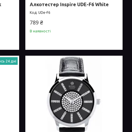
k
Алкотестер Inspire UDE-F6 White
UDe-F6
789 ₴
В наявності
сь 24 дні