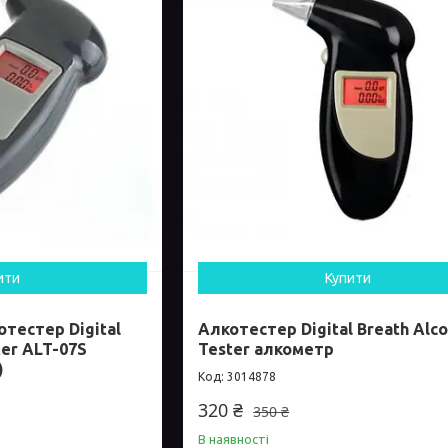
ити
Купити
тестер Digital
Алкотестер Digital Breath Alco
ter ALT-07S
Tester алкометр
)
3014878
320 ₴
350 ₴
В наявності