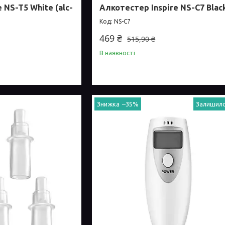
 NS-T5 White (alc-
Алкотестер Inspire NS-C7 Blac
NS-C7
469 ₴
515,90 ₴
В наявності
–35%
Залишило