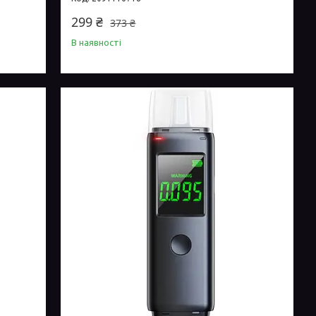
299 ₴
373 ₴
В наявності