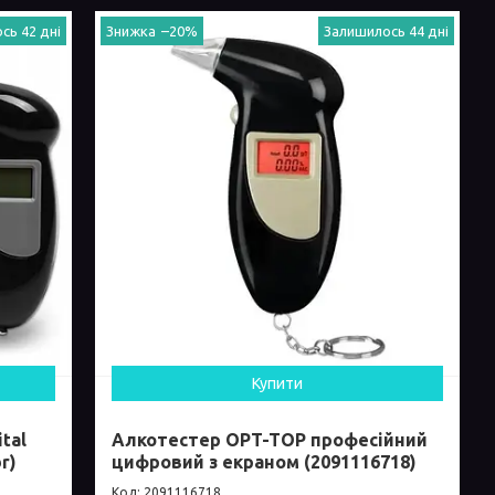
сь 42 дні
–20%
Залишилось 44 дні
Купити
tal
Алкотестер OPT-TOP професійний
r)
цифровий з екраном (2091116718)
2091116718