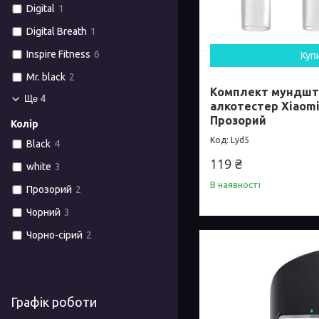
Digital
1
Digital Breath
1
Inspire Fitness
6
Куп
Mr. black
2
Комплект мундшту
Ще 4
алкотестер Xiaomi
Прозорий
Колір
Lyd5
Black
4
119 ₴
white
3
В наявності
Прозорий
2
Чорний
3
Чорно-сірий
2
Графік роботи