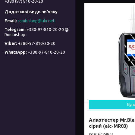
+380 (97) 810-20-20
rombishop@ukr.net
+380-97-810-20-20 @
Rombishop
+380-97-810-20-20
+380-97-810-20-20
Куп
Алкотестер Mr.Bla
сірий (alc-MR03)
alc-MR03