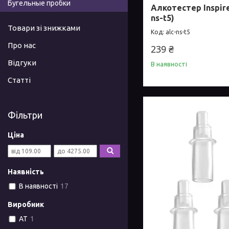
Бугельные пробки
Алкотестер Inspire
ns-t5)
Товари зі знижками
alc-ns-t5
Про нас
239 ₴
Відгуки
В наявності
Статті
Фільтри
Ціна
Наявність
В наявності
17
Виробник
AT
1