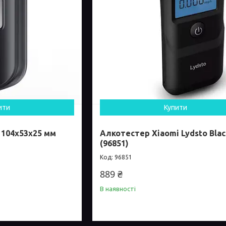
ити
Купити
 104х53х25 мм
Алкотестер Xiaomi Lydsto Blac
(96851)
96851
889 ₴
В наявності