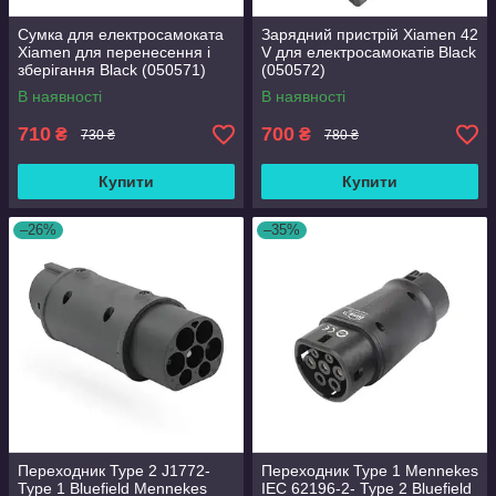
Сумка для електросамоката
Зарядний пристрій Xiamen 42
Xiamen для перенесення і
V для електросамокатів Black
зберігання Black (050571)
(050572)
В наявності
В наявності
710
700
₴
₴
730 ₴
780 ₴
Купити
Купити
–26%
–35%
Переходник Type 2 J1772-
Переходник Type 1 Mennekes
Type 1 Bluefield Mennekes
IEC 62196-2- Type 2 Bluefield