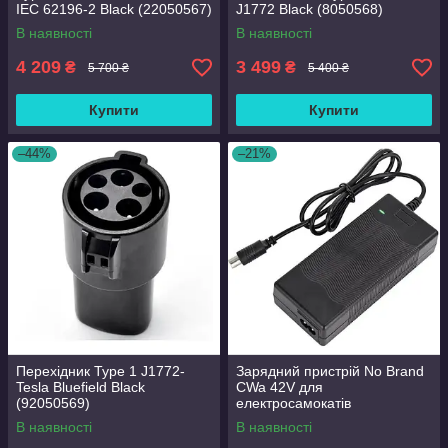
IEC 62196-2 Black (22050567)
J1772 Black (8050568)
В наявності
В наявності
4 209
3 499
₴
₴
5 700 ₴
5 400 ₴
Купити
Купити
–44%
–21%
Перехідник Type 1 J1772-
Зарядний пристрій No Brand
Tesla Bluefield Black
CWa 42V для
(92050569)
електросамокатів
(L13050572) Black
В наявності
В наявності