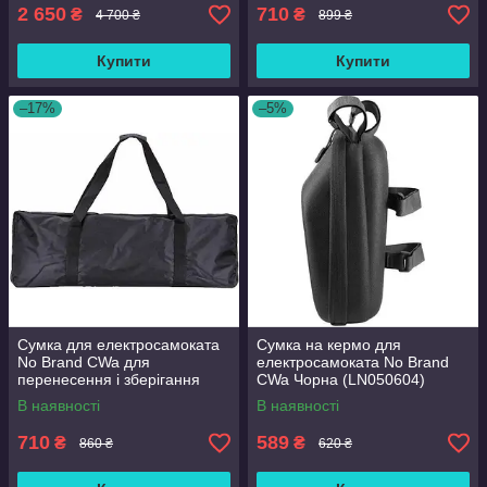
2 650
710
₴
₴
4 700 ₴
899 ₴
Купити
Купити
–17%
–5%
Сумка для електросамоката
Сумка на кермо для
No Brand CWa для
електросамоката No Brand
перенесення і зберігання
CWa Чорна (LN050604)
(L15050571) Black
В наявності
В наявності
710
589
₴
₴
860 ₴
620 ₴