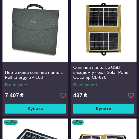
Сонячна панель з USB-
Портативна сонячна панель
виходом у чохлі Solar Panel
Full Energy SP-100
CCLamp CL-670
В наявності
В наявності
7 407
437
₴
₴
Купити
Купити
–14%
–5%