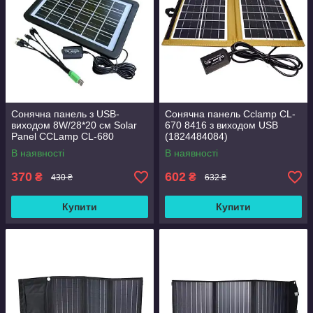
Сонячна панель з USB-
Сонячна панель Cclamp CL-
виходом 8W/28*20 см Solar
670 8416 з виходом USB
Panel CCLamp CL-680
(1824484084)
В наявності
В наявності
370
602
₴
₴
430 ₴
632 ₴
Купити
Купити