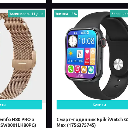
Залишилось 11 днів
–5%
Залишило
ити
Купити
emfo H80 PRO з
Смарт-годинник Epik iWatch G
(SW0001LH80PG)
Max (1756375745)