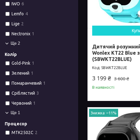
IWO
6
Lemfo
4
Lige
2
Куп
Nectronix
1
Ще 2
Дитячий розумни
Wonlex KT22 Blue 
Колір
(SBWKT22BLUE)
Gold-Pink
1
SBWKT22BLUE
Зелений
1
3 199 ₴
3 600 ₴
Помаранчевий
1
В наявності
Сріблястий
3
Червоний
1
Ще 1
–11%
Процесор
MTK2502C
2