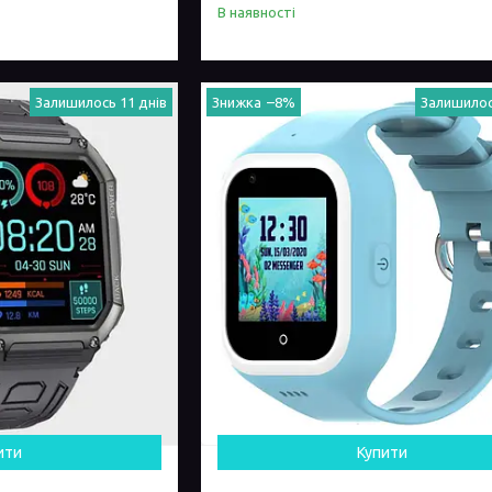
В наявності
Залишилось 11 днів
–8%
Залишилос
ити
Купити