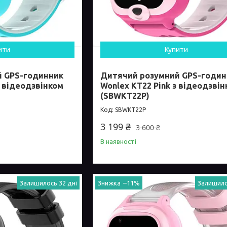
ити
Купити
й GPS-годинник
Дитячий розумний GPS-годин
з відеодзвінком
Wonlex KT22 Pink з відеодзві
(SBWKT22P)
SBWKT22P
3 199 ₴
3 600 ₴
В наявності
Залишилось 32 дні
–11%
Залишило