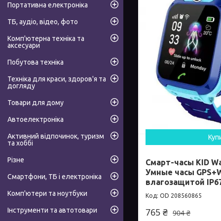
Портативна електроніка
ТБ, аудіо, відео, фото
Комп'ютерна техніка та
аксесуари
Побутова техніка
Техніка для краси, здоров'я та
догляду
Товари для дому
Автоелектроніка
Активний відпочинок, туризм
Куп
та хоббі
Різне
Смарт-часы KID W
Умные часы GPS+W
Смартфони, ТБ і електроніка
влагозащитой IP6
Комп'ютери та ноутбуки
OD 208560865
Інструменти та автотовари
765 ₴
904 ₴