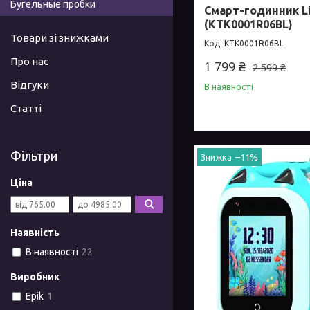
Бугельные пробки
Смарт-годинник Li
(KTK0001R06BL)
Товари зі знижками
KTK0001R06BL
Про нас
1 799 ₴
2 599 ₴
Відгуки
В наявності
Статті
Фільтри
–11%
Ціна
Наявність
В наявності
22
Виробник
Epik
1