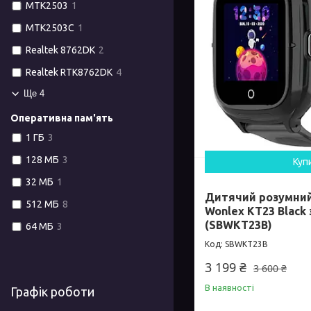
MTK2503
1
MTK2503С
1
Realtek 8762DK
2
Realtek RTK8762DK
4
Ще 4
Оперативна пам'ять
1 ГБ
3
128 МБ
3
Куп
32 МБ
1
Дитячий розумни
512 МБ
8
Wonlex KT23 Black
(SBWKT23B)
64 МБ
3
SBWKT23B
3 199 ₴
3 600 ₴
В наявності
Графік роботи