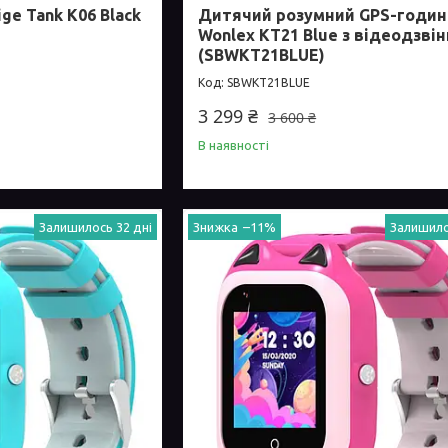
ge Tank K06 Black
Дитячий розумний GPS-годин
Wonlex KT21 Blue з відеодзві
(SBWKT21BLUE)
SBWKT21BLUE
3 299 ₴
3 600 ₴
В наявності
Залишилось 32 дні
–11%
Залишило