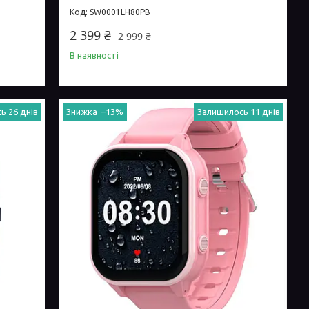
SW0001LH80PB
2 399 ₴
2 999 ₴
В наявності
ь 26 днів
–13%
Залишилось 11 днів