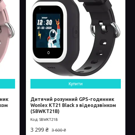
Купити
ник
Дитячий розумний GPS-годинник
нком
Wonlex KT21 Black з відеодзвінком
(SBWKT21B)
SBWKT21B
3 299 ₴
3 600 ₴