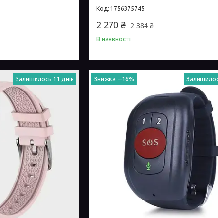
1756375745
2 270 ₴
2 384 ₴
В наявності
Залишилось 11 днів
–16%
Залишилос