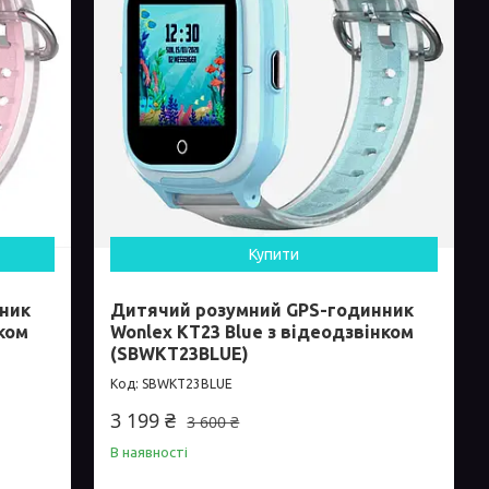
Купити
ник
Дитячий розумний GPS-годинник
нком
Wonlex KT23 Blue з відеодзвінком
(SBWKT23BLUE)
SBWKT23BLUE
3 199 ₴
3 600 ₴
В наявності