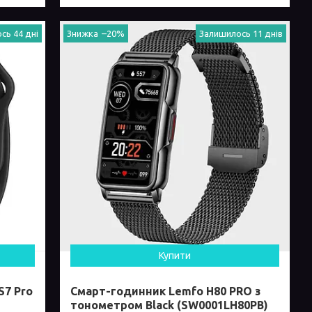
сь 44 дні
–20%
Залишилось 11 днів
Купити
S7 Pro
Смарт-годинник Lemfo H80 PRO з
тонометром Black (SW0001LH80PB)