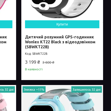
Купити
ник
Дитячий розумний GPS-годинник
нком
Wonlex KT22 Black з відеодзвінком
(SBWKT22B)
SBWKT22B
3 199 ₴
3 600 ₴
В наявності
сь 32 дні
–11%
Залишилось 32 дні