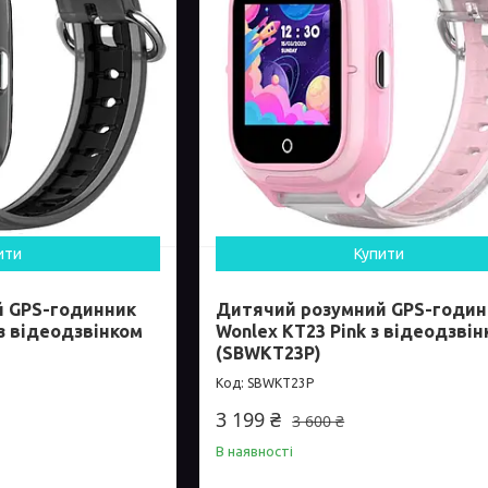
ити
Купити
й GPS-годинник
Дитячий розумний GPS-годин
 з відеодзвінком
Wonlex KT23 Pink з відеодзві
(SBWKT23P)
SBWKT23P
3 199 ₴
3 600 ₴
В наявності