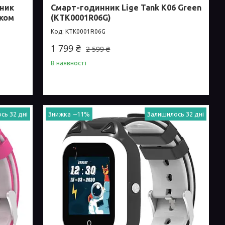
ник
Смарт-годинник Lige Tank K06 Green
нком
(KTK0001R06G)
KTK0001R06G
1 799 ₴
2 599 ₴
В наявності
сь 32 дні
–11%
Залишилось 32 дні