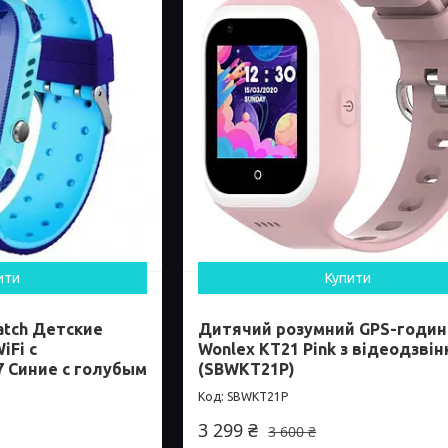
ити
Купити
atch Детские
Дитячий розумний GPS-годин
iFi с
Wonlex KT21 Pink з відеодзві
7 Синие с голубым
(SBWKT21P)
SBWKT21P
3 299 ₴
3 600 ₴